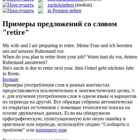
zurückziehen
(motion)
in Pension gehen
Примеры предложений со словом
"retire"
My wife and I are preparing to
retire
.
Meine Frau und ich bereiten
uns auf unseren Ruhestand vor.
When do you plan to
retire
from your job?
Wann hast du vor, deinen
Ruhestand anzutreten?
Jim's uncle is due to
retire
next year.
Jims Onkel geht nächstes Jahr
in Rente.
Больше
Примеры употребления слов в разных контекстах
предоставляются исключительно в лингвистических целях, т.
е. для изучения употребления слов в одном языке и вариантов
их перевода на другой. Все образцы собраны автоматически
из открытых источников с помощью технологии поиска на
основе двуязычных данных. Если вы обнаружили
орфографическую, пунктуационную или иную ошибку в
оригинале или переводе, используйте опцию "Сообщить о
проблеме" или
напишите нам