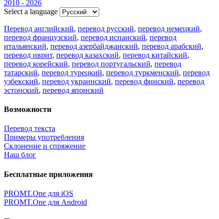
2010 - 2026
Select a language
Перевод английский
,
перевод русский
,
перевод немецкий
,
перевод французский
,
перевод испанский
,
перевод
итальянский
,
перевод азербайджанский
,
перевод арабский
,
перевод иврит
,
перевод казахский
,
перевод китайский
,
перевод корейский
,
перевод португальский
,
перевод
татарский
,
перевод турецкий
,
перевод туркменский
,
перевод
узбекский
,
перевод украинский
,
перевод финский
,
перевод
эстонский
,
перевод японский
Возможности
Перевод текста
Примеры употребления
Склонение и спряжение
Наш блог
Бесплатные приложения
PROMT.One для iOS
PROMT.One для Android