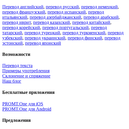
Перевод английский
,
перевод русский
,
перевод немецкий
,
перевод французский
,
перевод испанский
,
перевод
итальянский
,
перевод азербайджанский
,
перевод арабский
,
перевод иврит
,
перевод казахский
,
перевод китайский
,
перевод корейский
,
перевод португальский
,
перевод
татарский
,
перевод турецкий
,
перевод туркменский
,
перевод
узбекский
,
перевод украинский
,
перевод финский
,
перевод
эстонский
,
перевод японский
Возможности
Перевод текста
Примеры употребления
Склонение и спряжение
Наш блог
Бесплатные приложения
PROMT.One для iOS
PROMT.One для Android
Предложения