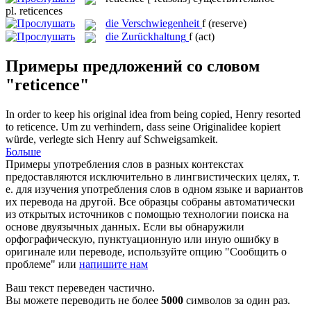
pl.
reticences
die
Verschwiegenheit
f
(reserve)
die
Zurückhaltung
f
(act)
Примеры предложений со словом
"reticence"
In order to keep his original idea from being copied, Henry resorted
to
reticence
.
Um zu verhindern, dass seine Originalidee kopiert
würde, verlegte sich Henry auf Schweigsamkeit.
Больше
Примеры употребления слов в разных контекстах
предоставляются исключительно в лингвистических целях, т.
е. для изучения употребления слов в одном языке и вариантов
их перевода на другой. Все образцы собраны автоматически
из открытых источников с помощью технологии поиска на
основе двуязычных данных. Если вы обнаружили
орфографическую, пунктуационную или иную ошибку в
оригинале или переводе, используйте опцию "Сообщить о
проблеме" или
напишите нам
Ваш текст переведен частично.
Вы можете переводить не более
5000
символов за один раз.