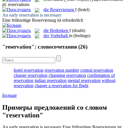
pl.
reservations
die
Reservierung
f
(hotel)
An early
reservation
is necessary
Eine frühzeitige
Reservierung
ist erforderlich
die
Bedenken
f
(doubt)
der
Vorbehalt
m
(feelings)
"reservation": словосочетания
(26)
hotel reservation
reservation number
central reservation
change reservation
changing reservation
confirmation of
reservation
indian reservation
mental reservation
without
reservation
change a reservation for flight
Больше
Примеры предложений со словом
"reservation"
An early
reservation
is necessary
Eine frühzeitige
Reservierung
ist