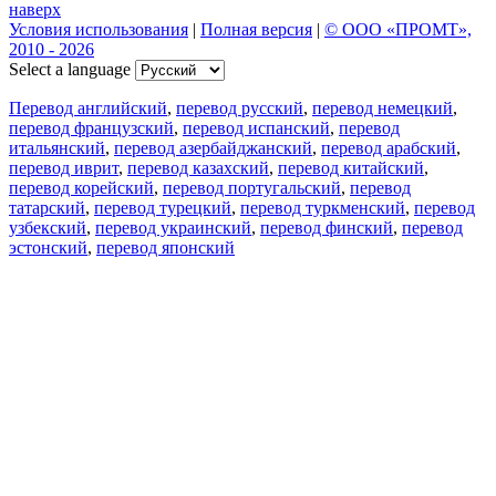
наверх
Условия использования
|
Полная версия
|
© ООО «ПРОМТ»,
2010 - 2026
Select a language
Перевод английский
,
перевод русский
,
перевод немецкий
,
перевод французский
,
перевод испанский
,
перевод
итальянский
,
перевод азербайджанский
,
перевод арабский
,
перевод иврит
,
перевод казахский
,
перевод китайский
,
перевод корейский
,
перевод португальский
,
перевод
татарский
,
перевод турецкий
,
перевод туркменский
,
перевод
узбекский
,
перевод украинский
,
перевод финский
,
перевод
эстонский
,
перевод японский
Возможности
Перевод текста
Примеры употребления
Склонение и спряжение
Наш блог
Бесплатные приложения
PROMT.One для iOS