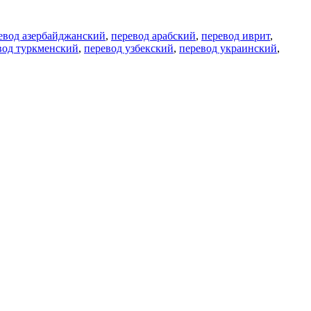
евод азербайджанский
,
перевод арабский
,
перевод иврит
,
вод туркменский
,
перевод узбекский
,
перевод украинский
,