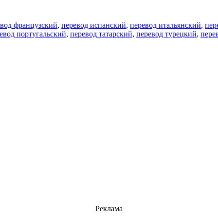
евод французский
,
перевод испанский
,
перевод итальянский
,
пер
евод португальский
,
перевод татарский
,
перевод турецкий
,
пере
Реклама