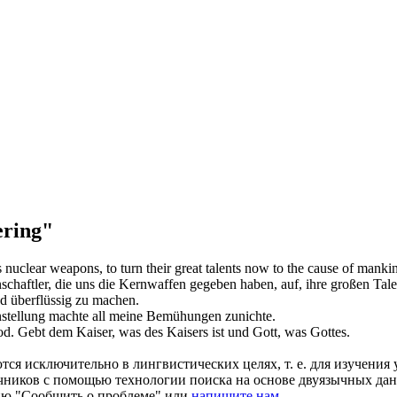
ring"
s nuclear weapons, to turn their great talents now to the cause of mank
nschaftler, die uns die Kernwaffen gegeben haben, auf, ihre großen Ta
d überflüssig zu
machen
.
nstellung
machte
all meine Bemühungen zunichte.
od.
Gebt
dem Kaiser, was des Kaisers ist und Gott, was Gottes.
ся исключительно в лингвистических целях, т. е. для изучения 
очников с помощью технологии поиска на основе двуязычных д
ию "Сообщить о проблеме" или
напишите нам