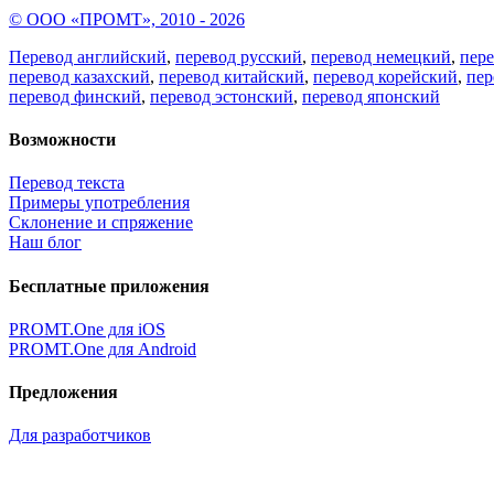
© ООО «ПРОМТ», 2010 - 2026
Перевод английский
,
перевод русский
,
перевод немецкий
,
пер
перевод казахский
,
перевод китайский
,
перевод корейский
,
пер
перевод финский
,
перевод эстонский
,
перевод японский
Возможности
Перевод текста
Примеры употребления
Склонение и спряжение
Наш блог
Бесплатные приложения
PROMT.One для iOS
PROMT.One для Android
Предложения
Для разработчиков