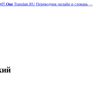
MT.
One
Translate.RU Переводчик онлайн и словарь
кий