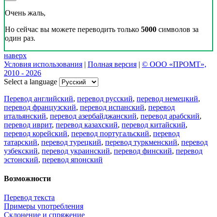
Очень жаль,
Но сейчас вы можете переводить только
5000
символов за
один раз.
наверх
Условия использования
|
Полная версия
|
© ООО «ПРОМТ»,
2010 - 2026
Select a language
Перевод английский
,
перевод русский
,
перевод немецкий
,
перевод французский
,
перевод испанский
,
перевод
итальянский
,
перевод азербайджанский
,
перевод арабский
,
перевод иврит
,
перевод казахский
,
перевод китайский
,
перевод корейский
,
перевод португальский
,
перевод
татарский
,
перевод турецкий
,
перевод туркменский
,
перевод
узбекский
,
перевод украинский
,
перевод финский
,
перевод
эстонский
,
перевод японский
Возможности
Перевод текста
Примеры употребления
Склонение и спряжение