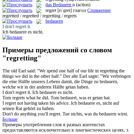
das
Bedauern
n
(action)
regret
[rɪˈɡret]
глагол
Спряжение
regretted / regretted / regretting / regrets
bedauern
I don't
regret
it.
Ich
bedauere
es nicht.
Примеры предложений со словом
"regretting"
The old Earl said: "We spend one half of our life in
regretting
the
things we did in the other half."
Der alte Earl sagte: "Wir verbringen
die eine Hälfte unseres Lebens damit, die Dinge zu
bedauern
,
welche wir in der anderen Hälfte getan haben.
I don't
regret
it.
Ich
bedauere
es nicht.
Tom
regrets
what he did.
Tom
bedauert
, was er getan hat.
I
regret
not having taken his advice.
Ich
bedauere
es, nicht auf
seinen Rat gehört zu haben.
Don't do anything you'll
regret
.
Tue nichts, was du
bedauern
wirst.
Больше
Примеры употребления слов в разных контекстах
предоставляются исключительно в лингвистических целях, т.