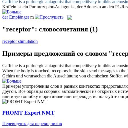
Caffeine is a purinergic antagonist that competitively inhibits adenosin
Koffein ist ein Purinrezeptor-Antagonist, der Adonesin an den P1-
Rez
der
Empfänger
m
"receptor": словосочетания
(1)
receptor stimulation
Примеры предложений со словом "recep
Caffeine is a purinergic antagonist that competitively inhibits adenosin
When the body is touched,
receptors
in the skin send messages to the 
Gehirn und verursachen die Ausschüttung von chemischen Stoffen w
Примеры употребления слов в разных контекстах предоставляют
другой. Все образцы собраны автоматически из открытых ист
или иную ошибку в оригинале или переводе, используйте опц
PROMT Expert NMT
Переводчик для переводчиков