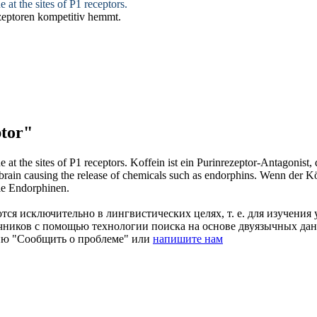
e at the sites of P1
receptors
.
eptoren
kompetitiv hemmt.
tor"
e at the sites of P1
receptors
.
Koffein ist ein Purinrezeptor-Antagonist,
brain causing the release of chemicals such as endorphins.
Wenn der Kö
ie Endorphinen.
ся исключительно в лингвистических целях, т. е. для изучения 
очников с помощью технологии поиска на основе двуязычных д
ию "Сообщить о проблеме" или
напишите нам