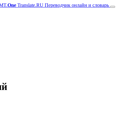
MT.
One
Translate.RU Переводчик онлайн и словарь
ий