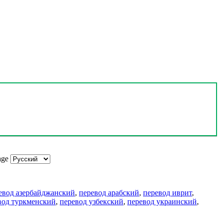
age
евод азербайджанский
,
перевод арабский
,
перевод иврит
,
вод туркменский
,
перевод узбекский
,
перевод украинский
,