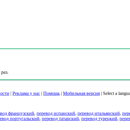
раз.
ости
|
Реклама у нас
|
Помощь
|
Мобильная версия
|
Select a langu
евод французский
,
перевод испанский
,
перевод итальянский
,
пер
евод португальский
,
перевод татарский
,
перевод турецкий
,
пере