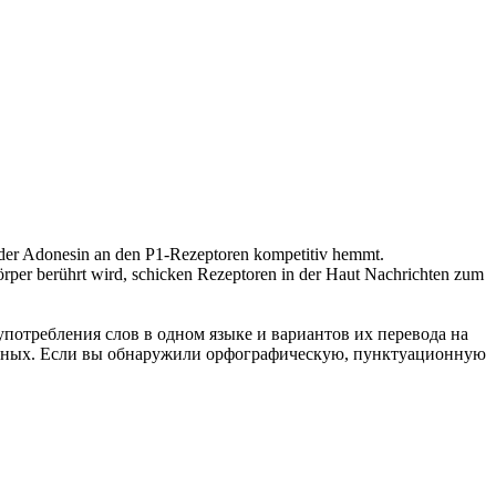
 der Adonesin an den P1-
Rezeptoren
kompetitiv hemmt.
rper berührt wird, schicken
Rezeptoren
in der Haut Nachrichten zum
употребления слов в одном языке и вариантов их перевода на
анных. Если вы обнаружили орфографическую, пунктуационную