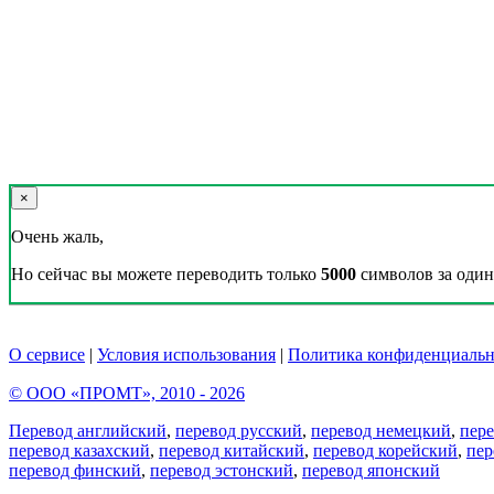
×
Очень жаль,
Но сейчас вы можете переводить только
5000
символов за один 
О сервисе
|
Условия использования
|
Политика конфиденциальн
© ООО «ПРОМТ», 2010 - 2026
Перевод английский
,
перевод русский
,
перевод немецкий
,
пер
перевод казахский
,
перевод китайский
,
перевод корейский
,
пер
перевод финский
,
перевод эстонский
,
перевод японский