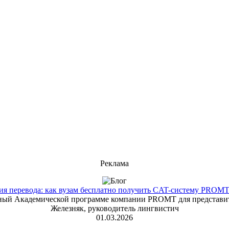
Реклама
 перевода: как вузам бесплатно получить CAT-систему PROMT T
енный Академической программе компании PROMT для представит
Железняк, руководитель лингвистич
01.03.2026