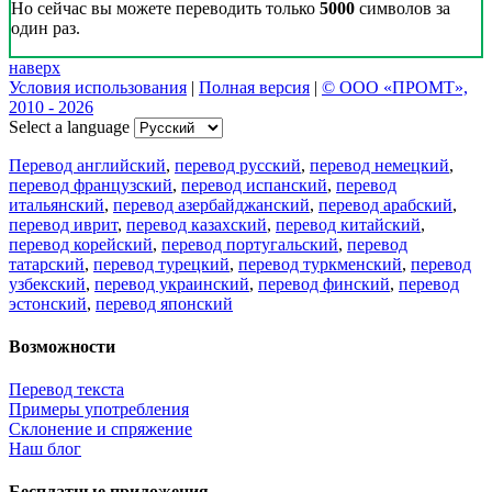
Но сейчас вы можете переводить только
5000
символов за
один раз.
наверх
Условия использования
|
Полная версия
|
© ООО «ПРОМТ»,
2010 - 2026
Select a language
Перевод английский
,
перевод русский
,
перевод немецкий
,
перевод французский
,
перевод испанский
,
перевод
итальянский
,
перевод азербайджанский
,
перевод арабский
,
перевод иврит
,
перевод казахский
,
перевод китайский
,
перевод корейский
,
перевод португальский
,
перевод
татарский
,
перевод турецкий
,
перевод туркменский
,
перевод
узбекский
,
перевод украинский
,
перевод финский
,
перевод
эстонский
,
перевод японский
Возможности
Перевод текста
Примеры употребления
Склонение и спряжение
Наш блог
Бесплатные приложения