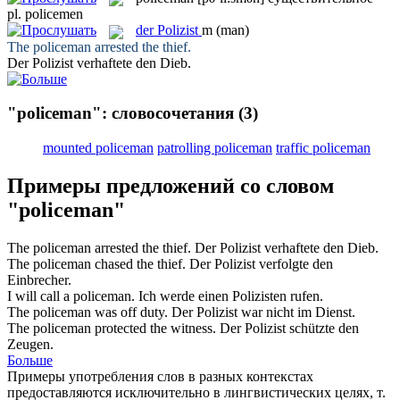
pl.
policemen
der
Polizist
m
(man)
The
policeman
arrested the thief.
Der
Polizist
verhaftete den Dieb.
"policeman": словосочетания
(3)
mounted policeman
patrolling policeman
traffic policeman
Примеры предложений со словом
"policeman"
The
policeman
arrested the thief.
Der
Polizist
verhaftete den Dieb.
The
policeman
chased the thief.
Der
Polizist
verfolgte den
Einbrecher.
I will call a
policeman
.
Ich werde einen
Polizisten
rufen.
The
policeman
was off duty.
Der
Polizist
war nicht im Dienst.
The
policeman
protected the witness.
Der
Polizist
schützte den
Zeugen.
Больше
Примеры употребления слов в разных контекстах
предоставляются исключительно в лингвистических целях, т.