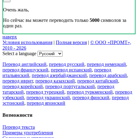
Очень жаль,
Но сейчас вы можете переводить только
5000
символов за
один раз.
наверх
Условия использования
|
Полная версия
|
© ООО «ПРОМТ»,
2010 - 2026
Select a language
Перевод английский
,
перевод русский
,
перевод немецкий
,
перевод французский
,
перевод испанский
,
перевод
итальянский
,
перевод азербайджанский
,
перевод арабский
,
перевод иврит
,
перевод казахский
,
перевод китайский
,
перевод корейский
,
перевод португальский
,
перевод
татарский
,
перевод турецкий
,
перевод туркменский
,
перевод
узбекский
,
перевод украинский
,
перевод финский
,
перевод
эстонский
,
перевод японский
Возможности
Перевод текста
Примеры употребления