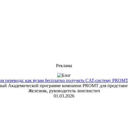
Реклама
 перевода: как вузам бесплатно получить CAT-систему PROMT T
енный Академической программе компании PROMT для представит
Железняк, руководитель лингвистич
01.03.2026