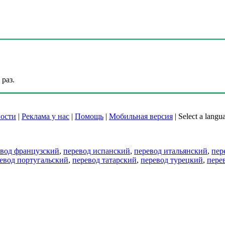
раз.
ости
|
Реклама у нас
|
Помощь
|
Мобильная версия
|
Select a langu
евод французский
,
перевод испанский
,
перевод итальянский
,
пер
евод португальский
,
перевод татарский
,
перевод турецкий
,
пере