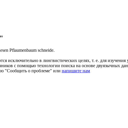
"
diesen
Pflaumenbaum
schneide.
ся исключительно в лингвистических целях, т. е. для изучения 
очников с помощью технологии поиска на основе двуязычных д
ию "Сообщить о проблеме" или
напишите нам