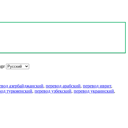
age
евод азербайджанский
,
перевод арабский
,
перевод иврит
,
вод туркменский
,
перевод узбекский
,
перевод украинский
,