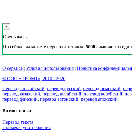
×
Очень жаль,
Но сейчас вы можете переводить только
5000
символов за один 
О сервисе
|
Условия использования
|
Политика конфиденциальн
© ООО «ПРОМТ», 2010 - 2026
Перевод английский
,
перевод русский
,
перевод немецкий
,
пер
перевод казахский
,
перевод китайский
,
перевод корейский
,
пер
перевод финский
,
перевод эстонский
,
перевод японский
Возможности
Перевод текста
Примеры употребления