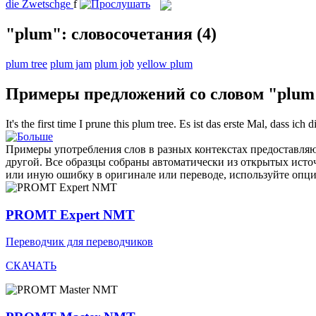
die
Zwetschge
f
"plum": словосочетания
(4)
plum tree
plum jam
plum job
yellow plum
Примеры предложений со словом "plum
It's the first time I prune this
plum tree
.
Es ist das erste Mal, dass ich 
Примеры употребления слов в разных контекстах предоставляют
другой. Все образцы собраны автоматически из открытых ист
или иную ошибку в оригинале или переводе, используйте опц
PROMT Expert NMT
Переводчик для переводчиков
СКАЧАТЬ