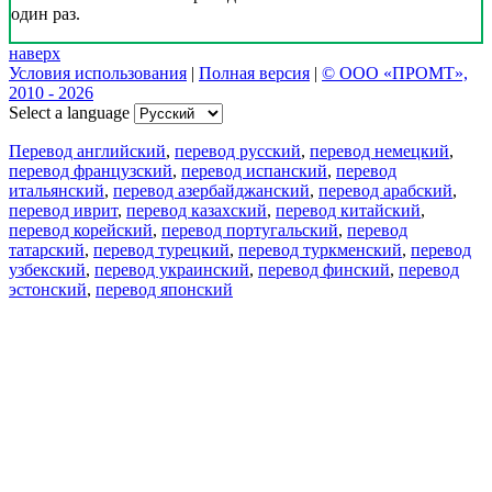
один раз.
наверх
Условия использования
|
Полная версия
|
© ООО «ПРОМТ»,
2010 - 2026
Select a language
Перевод английский
,
перевод русский
,
перевод немецкий
,
перевод французский
,
перевод испанский
,
перевод
итальянский
,
перевод азербайджанский
,
перевод арабский
,
перевод иврит
,
перевод казахский
,
перевод китайский
,
перевод корейский
,
перевод португальский
,
перевод
татарский
,
перевод турецкий
,
перевод туркменский
,
перевод
узбекский
,
перевод украинский
,
перевод финский
,
перевод
эстонский
,
перевод японский
Возможности
Перевод текста
Примеры употребления
Склонение и спряжение
Наш блог
Бесплатные приложения