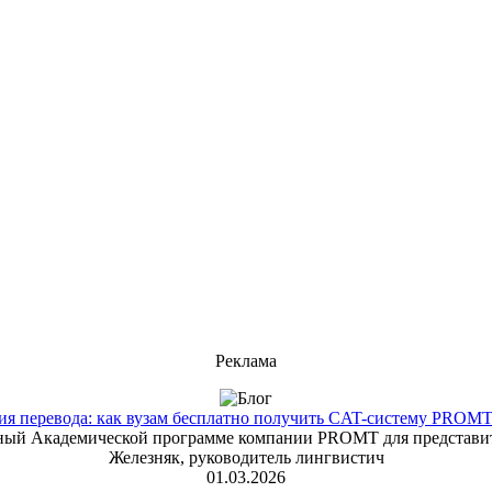
Реклама
 перевода: как вузам бесплатно получить CAT-систему PROMT T
енный Академической программе компании PROMT для представит
Железняк, руководитель лингвистич
01.03.2026