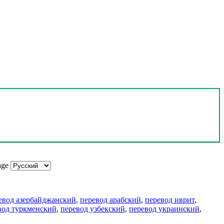
age
евод азербайджанский
,
перевод арабский
,
перевод иврит
,
вод туркменский
,
перевод узбекский
,
перевод украинский
,