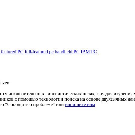
l featured PC
full-featured pc
handheld PC
IBM PC
tzen.
ся исключительно в лингвистических целях, т. е. для изучения 
очников с помощью технологии поиска на основе двуязычных д
ию "Сообщить о проблеме" или
напишите нам