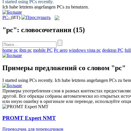
I started using
PCs
recently.
Ich habe letztens angefangen
PCs
zu benutzen.
PC-
(ИТ)
"pc": словосочетания
(15)
home pc
ibm pc
mobile PC
Pc aero
windows vista pc
desktop PC
ful
Примеры предложений со словом "pc"
I started using
PCs
recently.
Ich habe letztens angefangen
PCs
zu benu
Примеры употребления слов в разных контекстах предоставляют
другой. Все образцы собраны автоматически из открытых ист
или иную ошибку в оригинале или переводе, используйте опц
PROMT Expert NMT
Переводчик для переводчиков