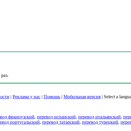
раз.
ости
|
Реклама у нас
|
Помощь
|
Мобильная версия
|
Select a langu
евод французский
,
перевод испанский
,
перевод итальянский
,
пер
евод португальский
,
перевод татарский
,
перевод турецкий
,
пере