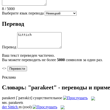
8
/
5000
Выберите язык перевода
Перевод
Перевод
Ваш текст переведен частично.
Вы можете переводить не более
5000
символов за один раз.
<>
Реклама
Словарь: "parakeet" - переводы и прим
parakeet
[ˈpærəki:t]
существительное
мн.
parakeets
der
Sittich
m
(zool)