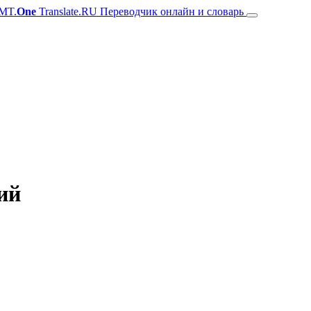
MT.
One
Translate.RU Переводчик онлайн и словарь
ий