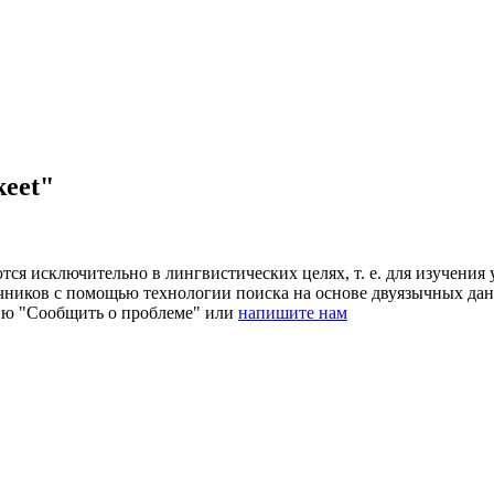
keet"
ся исключительно в лингвистических целях, т. е. для изучения 
очников с помощью технологии поиска на основе двуязычных д
ию "Сообщить о проблеме" или
напишите нам