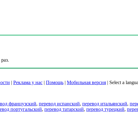
раз.
ости
|
Реклама у нас
|
Помощь
|
Мобильная версия
|
Select a langu
евод французский
,
перевод испанский
,
перевод итальянский
,
пер
евод португальский
,
перевод татарский
,
перевод турецкий
,
пере