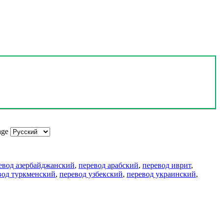
age
евод азербайджанский
,
перевод арабский
,
перевод иврит
,
вод туркменский
,
перевод узбекский
,
перевод украинский
,