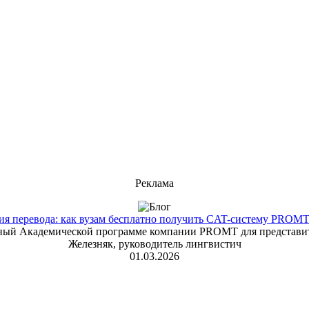
Реклама
 перевода: как вузам бесплатно получить CAT-систему PROMT T
енный Академической программе компании PROMT для представит
Железняк, руководитель лингвистич
01.03.2026