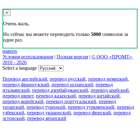
×
Очень жаль,
Но сейчас вы можете переводить только
5000
символов за
один раз.
наверх
Условия использования
|
Полная версия
|
© ООО «ПРОМТ»,
2010 - 2026
Select a language
Перевод английский
,
перевод русский
,
перевод немецкий
,
перевод французский
,
перевод испанский
,
перевод
итальянский
,
перевод азербайджанский
,
перевод арабский
,
перевод иврит
,
перевод казахский
,
перевод китайский
,
перевод корейский
,
перевод португальский
,
перевод
татарский
,
перевод турецкий
,
перевод туркменский
,
перевод
узбекский
,
перевод украинский
,
перевод финский
,
перевод
эстонский
,
перевод японский
Возможности