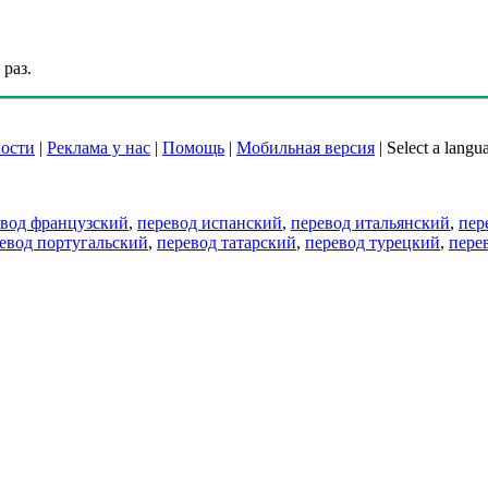
раз.
ости
|
Реклама у нас
|
Помощь
|
Мобильная версия
|
Select a langu
евод французский
,
перевод испанский
,
перевод итальянский
,
пер
евод португальский
,
перевод татарский
,
перевод турецкий
,
пере