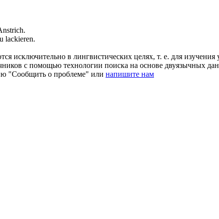
Anstrich
.
au
lackieren
.
ся исключительно в лингвистических целях, т. е. для изучения 
очников с помощью технологии поиска на основе двуязычных д
ию "Сообщить о проблеме" или
напишите нам