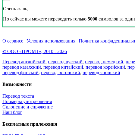
Очень жаль,
Но сейчас вы можете переводить только
5000
символов за один 
О сервисе
|
Условия использования
|
Политика конфиденциальн
© ООО «ПРОМТ», 2010 - 2026
Перевод английский
,
перевод русский
,
перевод немецкий
,
пер
перевод казахский
,
перевод китайский
,
перевод корейский
,
пер
перевод финский
,
перевод эстонский
,
перевод японский
Возможности
Перевод текста
Примеры употребления
Склонение и спряжение
Наш блог
Бесплатные приложения