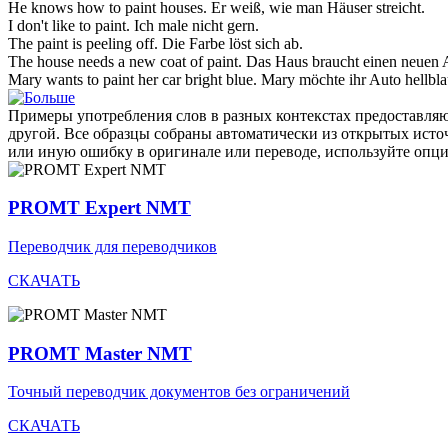
He knows how to
paint
houses.
Er weiß, wie man Häuser
streicht
.
I don't like to
paint
.
Ich
male
nicht gern.
The
paint
is peeling off.
Die
Farbe
löst sich ab.
The house needs a new coat of
paint
.
Das Haus braucht einen neuen
Mary wants to
paint
her car bright blue.
Mary möchte ihr Auto hellbl
Примеры употребления слов в разных контекстах предоставляют
другой. Все образцы собраны автоматически из открытых ист
или иную ошибку в оригинале или переводе, используйте опц
PROMT Expert NMT
Переводчик для переводчиков
СКАЧАТЬ
PROMT Master NMT
Точный переводчик документов без ограничений
СКАЧАТЬ