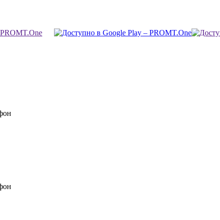
фон
фон