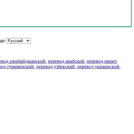
age
евод азербайджанский
,
перевод арабский
,
перевод иврит
,
вод туркменский
,
перевод узбекский
,
перевод украинский
,