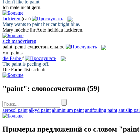
I don't like to
paint
.
Ich
male
nicht gern.
lackieren
(car)
Mary wants to
paint
her car bright blue.
Mary möchte ihr Auto hellblau
lackieren
.
sich manövrieren
paint
[peɪnt]
существительное
мн.
paints
die
Farbe
f
The
paint
is peeling off.
Die
Farbe
löst sich ab.
"paint": словосочетания
(59)
aerosol paint
alkyd paint
aluminium paint
antifouling paint
antislip pai
Примеры предложений со словом "paint