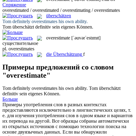
Спряжение
overestimated / overestimated / overestimating / overestimates
überschätzen
Tom definitely
overestimates
his own ability.
Tom
überschätzt
definitiv sein eigenes Können.
overestimate
[ˈəuvərˈestɪmɪt]
существительное
pl.
overestimates
die
Überschätzung
f
Примеры предложений со словом
"overestimate"
Tom definitely
overestimates
his own ability.
Tom
überschätzt
definitiv sein eigenes Können.
Больше
Примеры употребления слов в разных контекстах
предоставляются исключительно в лингвистических целях, т.
е. для изучения употребления слов в одном языке и вариантов
их перевода на другой. Все образцы собраны автоматически
из открытых источников с помощью технологии поиска на
основе двуязычных данных. Если вы обнаружили