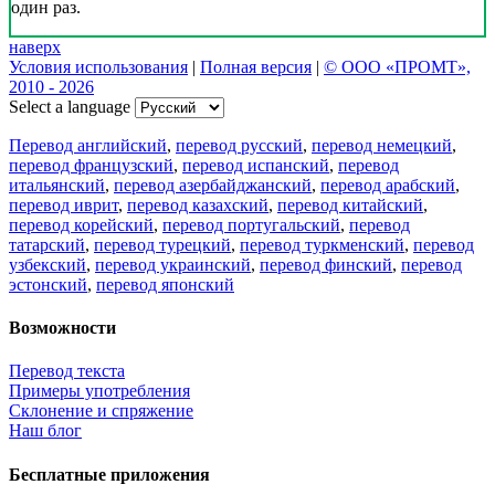
один раз.
наверх
Условия использования
|
Полная версия
|
© ООО «ПРОМТ»,
2010 - 2026
Select a language
Перевод английский
,
перевод русский
,
перевод немецкий
,
перевод французский
,
перевод испанский
,
перевод
итальянский
,
перевод азербайджанский
,
перевод арабский
,
перевод иврит
,
перевод казахский
,
перевод китайский
,
перевод корейский
,
перевод португальский
,
перевод
татарский
,
перевод турецкий
,
перевод туркменский
,
перевод
узбекский
,
перевод украинский
,
перевод финский
,
перевод
эстонский
,
перевод японский
Возможности
Перевод текста
Примеры употребления
Склонение и спряжение
Наш блог
Бесплатные приложения