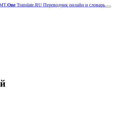
MT.
One
Translate.RU Переводчик онлайн и словарь
ий