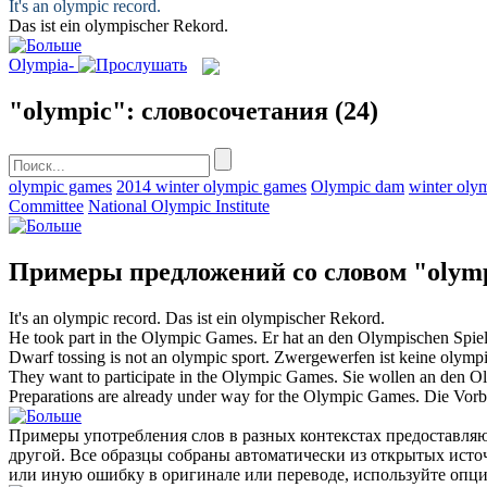
It's an
olympic
record.
Das ist ein
olympischer
Rekord.
Olympia-
"olympic": словосочетания
(24)
olympic games
2014 winter olympic games
Olympic dam
winter oly
Committee
National Olympic Institute
Примеры предложений со словом "olym
It's an
olympic
record.
Das ist ein
olympischer
Rekord.
He took part in the
Olympic
Games.
Er hat an den
Olympischen
Spie
Dwarf tossing is not an
olympic
sport.
Zwergewerfen ist keine
olymp
They want to participate in the
Olympic
Games.
Sie wollen an den
Ol
Preparations are already under way for the
Olympic
Games.
Die Vorb
Примеры употребления слов в разных контекстах предоставляют
другой. Все образцы собраны автоматически из открытых ист
или иную ошибку в оригинале или переводе, используйте опц