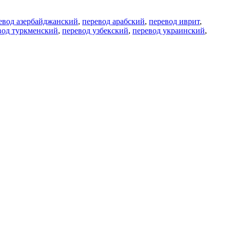
евод азербайджанский
,
перевод арабский
,
перевод иврит
,
вод туркменский
,
перевод узбекский
,
перевод украинский
,