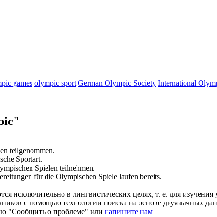
mpic games
olympic sport
German Olympic Society
International Oly
pic"
len teilgenommen.
ische
Sportart.
ympischen
Spielen teilnehmen.
ereitungen für die
Olympischen
Spiele laufen bereits.
ся исключительно в лингвистических целях, т. е. для изучения 
очников с помощью технологии поиска на основе двуязычных д
ию "Сообщить о проблеме" или
напишите нам