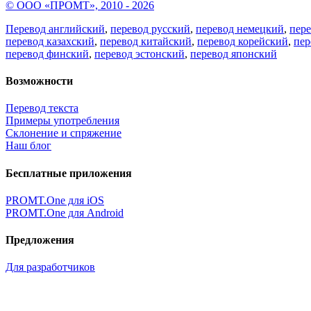
© ООО «ПРОМТ», 2010 - 2026
Перевод английский
,
перевод русский
,
перевод немецкий
,
пер
перевод казахский
,
перевод китайский
,
перевод корейский
,
пер
перевод финский
,
перевод эстонский
,
перевод японский
Возможности
Перевод текста
Примеры употребления
Склонение и спряжение
Наш блог
Бесплатные приложения
PROMT.One для iOS
PROMT.One для Android
Предложения
Для разработчиков