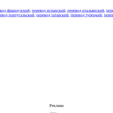
евод французский
,
перевод испанский
,
перевод итальянский
,
пер
евод португальский
,
перевод татарский
,
перевод турецкий
,
пере
Реклама