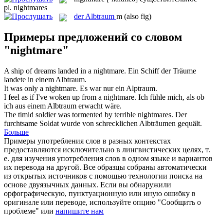
pl.
nightmares
der
Albtraum
m
(also fig)
Примеры предложений со словом
"nightmare"
A ship of dreams landed in a
nightmare
.
Ein Schiff der Träume
landete in einem
Albtraum
.
It was only a
nightmare
.
Es war nur ein
Alptraum
.
I feel as if I've woken up from a
nightmare
.
Ich fühle mich, als ob
ich aus einem
Albtraum
erwacht wäre.
The timid soldier was tormented by terrible
nightmares
.
Der
furchtsame Soldat wurde von schrecklichen
Albträumen
gequält.
Больше
Примеры употребления слов в разных контекстах
предоставляются исключительно в лингвистических целях, т.
е. для изучения употребления слов в одном языке и вариантов
их перевода на другой. Все образцы собраны автоматически
из открытых источников с помощью технологии поиска на
основе двуязычных данных. Если вы обнаружили
орфографическую, пунктуационную или иную ошибку в
оригинале или переводе, используйте опцию "Сообщить о
проблеме" или
напишите нам