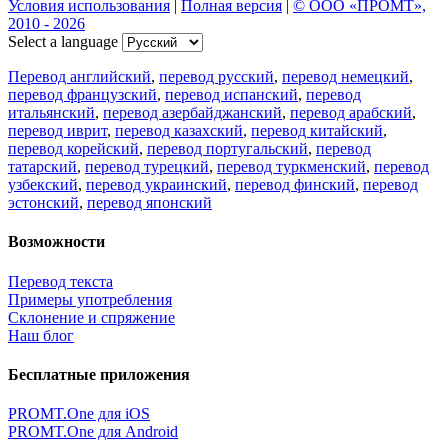
Условия использования
|
Полная версия
|
© ООО «ПРОМТ»,
2010 - 2026
Select a language
Перевод английский
,
перевод русский
,
перевод немецкий
,
перевод французский
,
перевод испанский
,
перевод
итальянский
,
перевод азербайджанский
,
перевод арабский
,
перевод иврит
,
перевод казахский
,
перевод китайский
,
перевод корейский
,
перевод португальский
,
перевод
татарский
,
перевод турецкий
,
перевод туркменский
,
перевод
узбекский
,
перевод украинский
,
перевод финский
,
перевод
эстонский
,
перевод японский
Возможности
Перевод текста
Примеры употребления
Склонение и спряжение
Наш блог
Бесплатные приложения
PROMT.One для iOS
PROMT.One для Android