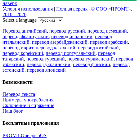
наверх
Условия использования
|
Полная версия
|
© ООО «ПРОМТ»,
2010 - 2026
Select a language
Перевод английский
,
перевод русский
,
перевод немецкий
,
перевод французский
,
перевод испанский
,
перевод
итальянский
,
перевод азербайджанский
,
перевод арабский
,
перевод иврит
,
перевод казахский
,
перевод китайский
,
перевод корейский
,
перевод португальский
,
перевод
татарский
,
перевод турецкий
,
перевод туркменский
,
перевод
узбекский
,
перевод украинский
,
перевод финский
,
перевод
эстонский
,
перевод японский
Возможности
Перевод текста
Примеры употребления
Склонение и спряжение
Наш блог
Бесплатные приложения
PROMT.One для iOS