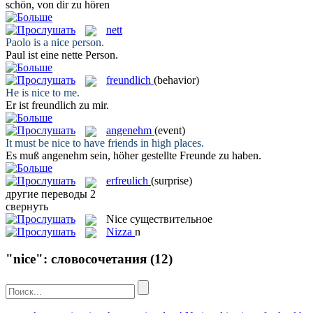
schön
, von dir zu hören
nett
Paolo is a
nice
person.
Paul ist eine
nette
Person.
freundlich
(behavior)
He is
nice
to me.
Er ist
freundlich
zu mir.
angenehm
(event)
It must be
nice
to have friends in high places.
Es muß
angenehm
sein, höher gestellte Freunde zu haben.
erfreulich
(surprise)
другие переводы
2
свернуть
Nice
существительное
Nizza
n
"nice": словосочетания
(12)