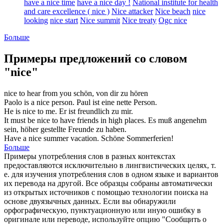
have a nice time
have a nice day !
National institute for health
and care excellence ( nice )
Nice attacker
Nice beach
nice
looking
nice start
Nice summit
Nice treaty
Ogc nice
Больше
Примеры предложений со словом
"nice"
nice
to hear from you
schön
, von dir zu hören
Paolo is a
nice
person.
Paul ist eine
nette
Person.
He is
nice
to me.
Er ist
freundlich
zu mir.
It must be
nice
to have friends in high places.
Es muß
angenehm
sein, höher gestellte Freunde zu haben.
Have a
nice
summer vacation.
Schöne
Sommerferien!
Больше
Примеры употребления слов в разных контекстах
предоставляются исключительно в лингвистических целях, т.
е. для изучения употребления слов в одном языке и вариантов
их перевода на другой. Все образцы собраны автоматически
из открытых источников с помощью технологии поиска на
основе двуязычных данных. Если вы обнаружили
орфографическую, пунктуационную или иную ошибку в
оригинале или переводе, используйте опцию "Сообщить о