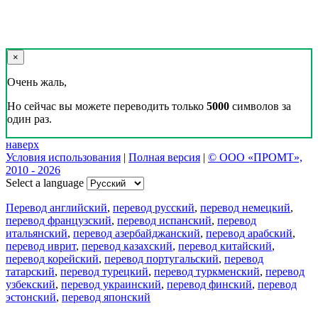
×
Очень жаль,
Но сейчас вы можете переводить только
5000
символов за
один раз.
наверх
Условия использования
|
Полная версия
|
© ООО «ПРОМТ»,
2010 - 2026
Select a language
Перевод английский
,
перевод русский
,
перевод немецкий
,
перевод французский
,
перевод испанский
,
перевод
итальянский
,
перевод азербайджанский
,
перевод арабский
,
перевод иврит
,
перевод казахский
,
перевод китайский
,
перевод корейский
,
перевод португальский
,
перевод
татарский
,
перевод турецкий
,
перевод туркменский
,
перевод
узбекский
,
перевод украинский
,
перевод финский
,
перевод
эстонский
,
перевод японский