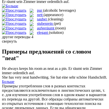
Er räumt sein Zimmer immer
ordentlich
auf.
pur
(alcoholic beverages)
nett
(appearance)
sauber
(cleaning)
stubenrein
(pet)
aufgeräumt
(room)
elegant
(solution)
другие переводы
4
свернуть
Примеры предложений со словом
"neat"
He always keeps his room as
neat
as a pin.
Er räumt sein Zimmer
immer
ordentlich
auf.
She has very
neat
handwriting.
Sie hat eine sehr schöne Handschrift.
Больше
Примеры употребления слов в разных контекстах
предоставляются исключительно в лингвистических целях, т.
е. для изучения употребления слов в одном языке и вариантов
их перевода на другой. Все образцы собраны автоматически
из открытых источников с помощью технологии поиска на
основе двуязычных данных. Если вы обнаружили