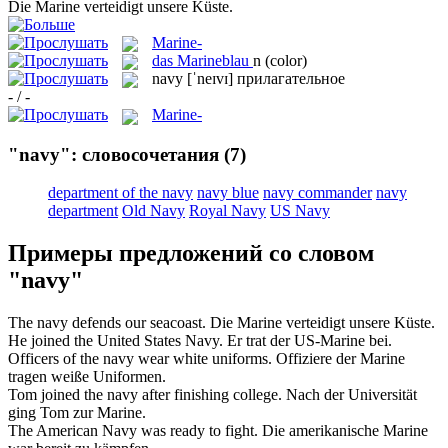
Die
Marine
verteidigt unsere Küste.
Marine-
das
Marineblau
n
(color)
navy
[ˈneɪvɪ]
прилагательное
- / -
Marine-
"navy": словосочетания
(7)
department of the navy
navy blue
navy commander
navy
department
Old Navy
Royal Navy
US Navy
Примеры предложений со словом
"navy"
The
navy
defends our seacoast.
Die
Marine
verteidigt unsere Küste.
He joined the United States
Navy
.
Er trat der US-
Marine
bei.
Officers of the
navy
wear white uniforms.
Offiziere der
Marine
tragen weiße Uniformen.
Tom joined the
navy
after finishing college.
Nach der Universität
ging Tom zur
Marine
.
The American
Navy
was ready to fight.
Die amerikanische
Marine