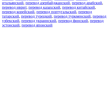
итальянский
,
перевод азербайджанский
,
перевод арабский
,
перевод иврит
,
перевод казахский
,
перевод китайский
,
перевод корейский
,
перевод португальский
,
перевод
татарский
,
перевод турецкий
,
перевод туркменский
,
перевод
узбекский
,
перевод украинский
,
перевод финский
,
перевод
эстонский
,
перевод японский
Возможности
Перевод текста
Примеры употребления
Склонение и спряжение
Наш блог
Бесплатные приложения
PROMT.One для iOS
PROMT.One для Android
Предложения
Для разработчиков