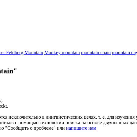
ser Feldberg Mountain
Monkey mountain
mountain chain
mountain day
tain"
g
.
ckt.
ся исключительно в лингвистических целях, т. е. для изучения 
очников с помощью технологии поиска на основе двуязычных д
ию "Сообщить о проблеме" или
напишите нам