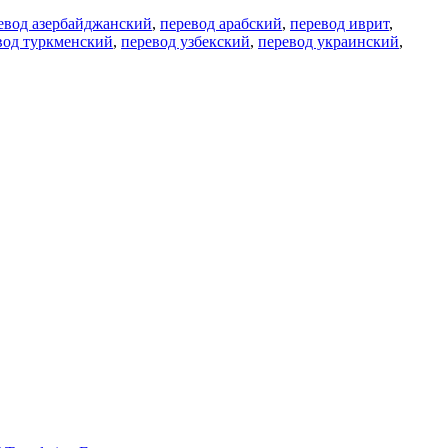
евод азербайджанский
,
перевод арабский
,
перевод иврит
,
вод туркменский
,
перевод узбекский
,
перевод украинский
,