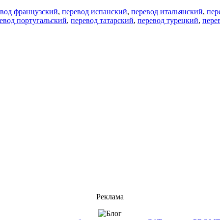
евод французский
,
перевод испанский
,
перевод итальянский
,
пер
евод португальский
,
перевод татарский
,
перевод турецкий
,
пере
Реклама