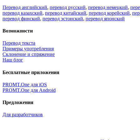
Перевод английский
,
перевод русский
,
перевод немецкий
,
пер
перевод казахский
,
перевод китайский
,
перевод корейский
,
пер
перевод финский
,
перевод эстонский
,
перевод японский
Возможности
Перевод текста
Примеры употребления
Склонение и спряжение
Наш блог
Бесплатные приложения
PROMT.One для iOS
PROMT.One для Android
Предложения
Для разработчиков