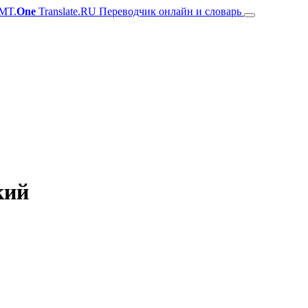
MT.
One
Translate.RU Переводчик онлайн и словарь
кий