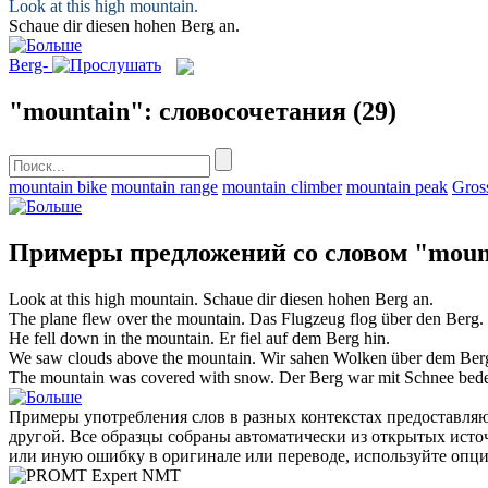
Look at this high
mountain
.
Schaue dir diesen hohen
Berg
an.
Berg-
"mountain": словосочетания
(29)
mountain bike
mountain range
mountain climber
mountain peak
Gros
Примеры предложений со словом "moun
Look at this high
mountain
.
Schaue dir diesen hohen
Berg
an.
The plane flew over the
mountain
.
Das Flugzeug flog über den
Berg
.
He fell down in the
mountain
.
Er fiel auf dem
Berg
hin.
We saw clouds above the
mountain
.
Wir sahen Wolken über dem
Ber
The
mountain
was covered with snow.
Der
Berg
war mit Schnee bede
Примеры употребления слов в разных контекстах предоставляют
другой. Все образцы собраны автоматически из открытых ист
или иную ошибку в оригинале или переводе, используйте опц