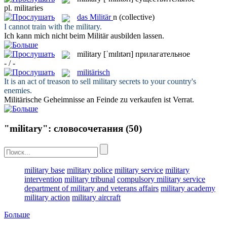
pl.
militaries
das
Militär
n
(collective)
I cannot train with the
military
.
Ich kann mich nicht beim
Militär
ausbilden lassen.
military
[ˈmɪlɪtərɪ]
прилагательное
- / -
militärisch
It is an act of treason to sell
military
secrets to your country's
enemies.
Militärische
Geheimnisse an Feinde zu verkaufen ist Verrat.
"military": словосочетания
(50)
military base
military police
military service
military
intervention
military tribunal
compulsory military service
department of military and veterans affairs
military academy
military action
military aircraft
Больше