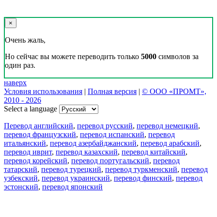
×
Очень жаль,
Но сейчас вы можете переводить только
5000
символов за
один раз.
наверх
Условия использования
|
Полная версия
|
© ООО «ПРОМТ»,
2010 - 2026
Select a language
Перевод английский
,
перевод русский
,
перевод немецкий
,
перевод французский
,
перевод испанский
,
перевод
итальянский
,
перевод азербайджанский
,
перевод арабский
,
перевод иврит
,
перевод казахский
,
перевод китайский
,
перевод корейский
,
перевод португальский
,
перевод
татарский
,
перевод турецкий
,
перевод туркменский
,
перевод
узбекский
,
перевод украинский
,
перевод финский
,
перевод
эстонский
,
перевод японский
Возможности