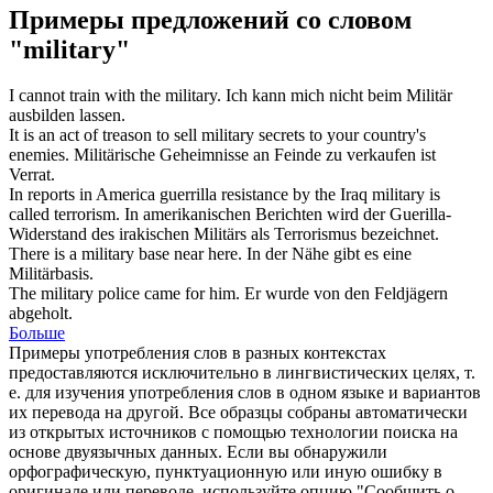
Примеры предложений со словом
"military"
I cannot train with the
military
.
Ich kann mich nicht beim
Militär
ausbilden lassen.
It is an act of treason to sell
military
secrets to your country's
enemies.
Militärische
Geheimnisse an Feinde zu verkaufen ist
Verrat.
In reports in America guerrilla resistance by the Iraq
military
is
called terrorism.
In amerikanischen Berichten wird der Guerilla-
Widerstand des irakischen
Militärs
als Terrorismus bezeichnet.
There is a
military base
near here.
In der Nähe gibt es eine
Militärbasis
.
The
military
police came for him.
Er wurde von den Feldjägern
abgeholt.
Больше
Примеры употребления слов в разных контекстах
предоставляются исключительно в лингвистических целях, т.
е. для изучения употребления слов в одном языке и вариантов
их перевода на другой. Все образцы собраны автоматически
из открытых источников с помощью технологии поиска на
основе двуязычных данных. Если вы обнаружили
орфографическую, пунктуационную или иную ошибку в
оригинале или переводе, используйте опцию "Сообщить о