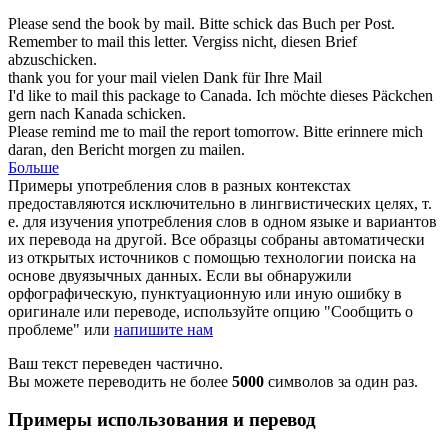
Please send the book by
mail
.
Bitte schick das Buch per
Post
.
Remember to
mail
this letter.
Vergiss nicht, diesen Brief
abzuschicken
.
thank you for your
mail
vielen Dank für Ihre
Mail
I'd like to
mail
this package to Canada.
Ich möchte dieses Päckchen
gern nach Kanada
schicken
.
Please remind me to
mail
the report tomorrow.
Bitte erinnere mich
daran, den Bericht morgen zu
mailen
.
Больше
Примеры употребления слов в разных контекстах
предоставляются исключительно в лингвистических целях, т.
е. для изучения употребления слов в одном языке и вариантов
их перевода на другой. Все образцы собраны автоматически
из открытых источников с помощью технологии поиска на
основе двуязычных данных. Если вы обнаружили
орфографическую, пунктуационную или иную ошибку в
оригинале или переводе, используйте опцию "Сообщить о
проблеме" или
напишите нам
Ваш текст переведен частично.
Вы можете переводить не более
5000
символов за один раз.
Примеры использования и перевод