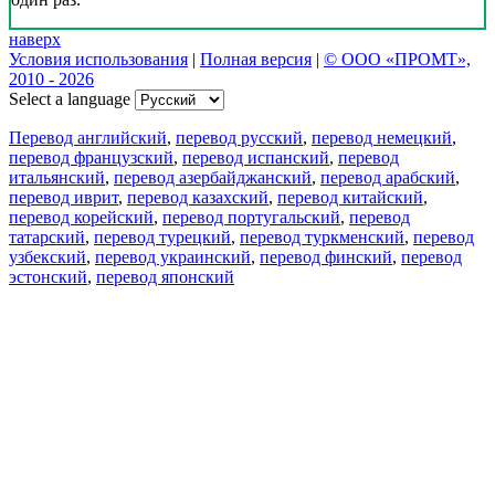
наверх
Условия использования
|
Полная версия
|
© ООО «ПРОМТ»,
2010 - 2026
Select a language
Перевод английский
,
перевод русский
,
перевод немецкий
,
перевод французский
,
перевод испанский
,
перевод
итальянский
,
перевод азербайджанский
,
перевод арабский
,
перевод иврит
,
перевод казахский
,
перевод китайский
,
перевод корейский
,
перевод португальский
,
перевод
татарский
,
перевод турецкий
,
перевод туркменский
,
перевод
узбекский
,
перевод украинский
,
перевод финский
,
перевод
эстонский
,
перевод японский
Возможности
Перевод текста
Примеры употребления
Склонение и спряжение
Наш блог
Бесплатные приложения