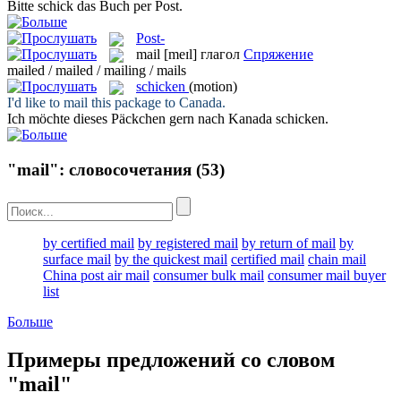
Bitte schick das Buch per
Post
.
Post-
mail
[meɪl]
глагол
Спряжение
mailed / mailed / mailing / mails
schicken
(motion)
I'd like to
mail
this package to Canada.
Ich möchte dieses Päckchen gern nach Kanada
schicken
.
"mail": словосочетания
(53)
by certified mail
by registered mail
by return of mail
by
surface mail
by the quickest mail
certified mail
chain mail
China post air mail
consumer bulk mail
consumer mail buyer
list
Больше
Примеры предложений со словом
"mail"