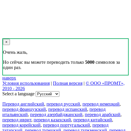
×
Очень жаль,
Но сейчас вы можете переводить только
5000
символов за
один раз.
наверх
Условия использования
|
Полная версия
|
© ООО «ПРОМТ»,
2010 - 2026
Select a language
Перевод английский
,
перевод русский
,
перевод немецкий
,
перевод французский
,
перевод испанский
,
перевод
итальянский
,
перевод азербайджанский
,
перевод арабский
,
перевод иврит
,
перевод казахский
,
перевод китайский
,
перевод корейский
,
перевод португальский
,
перевод
татарский
,
перевод турецкий
,
перевод туркменский
,
перевод