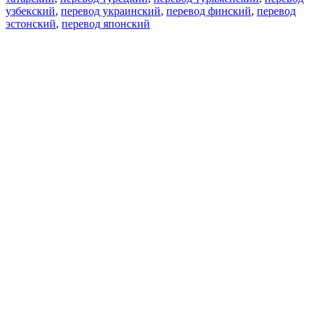
узбекский
,
перевод украинский
,
перевод финский
,
перевод
эстонский
,
перевод японский
Возможности
Перевод текста
Примеры употребления
Склонение и спряжение
Наш блог
Бесплатные приложения
PROMT.One для iOS
PROMT.One для Android
Предложения
Для разработчиков
Копировать текст
Копировать перевод
Сообщить о проблеме