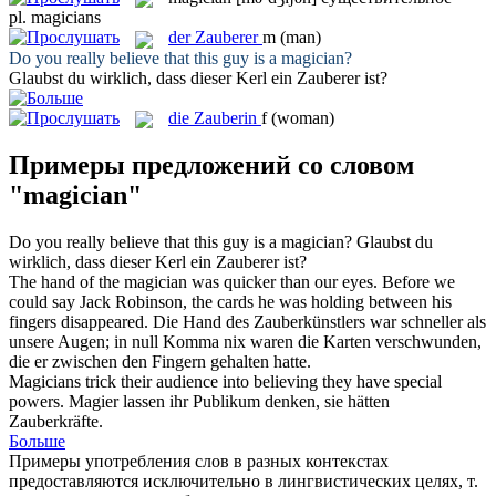
pl.
magicians
der
Zauberer
m
(man)
Do you really believe that this guy is a
magician
?
Glaubst du wirklich, dass dieser Kerl ein
Zauberer
ist?
die
Zauberin
f
(woman)
Примеры предложений со словом
"magician"
Do you really believe that this guy is a
magician
?
Glaubst du
wirklich, dass dieser Kerl ein
Zauberer
ist?
The hand of the
magician
was quicker than our eyes. Before we
could say Jack Robinson, the cards he was holding between his
fingers disappeared.
Die Hand des
Zauberkünstlers
war schneller als
unsere Augen; in null Komma nix waren die Karten verschwunden,
die er zwischen den Fingern gehalten hatte.
Magicians
trick their audience into believing they have special
powers.
Magier
lassen ihr Publikum denken, sie hätten
Zauberkräfte.
Больше
Примеры употребления слов в разных контекстах
предоставляются исключительно в лингвистических целях, т.