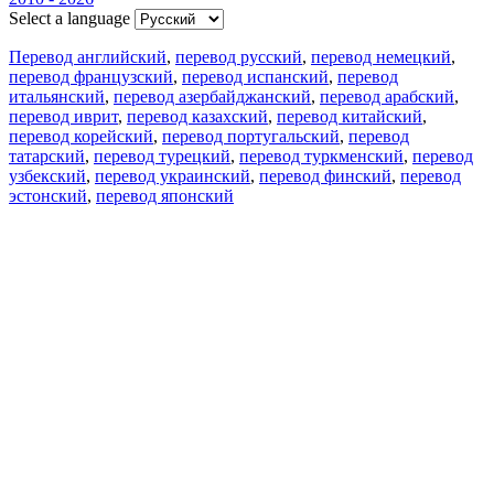
Select a language
Перевод английский
,
перевод русский
,
перевод немецкий
,
перевод французский
,
перевод испанский
,
перевод
итальянский
,
перевод азербайджанский
,
перевод арабский
,
перевод иврит
,
перевод казахский
,
перевод китайский
,
перевод корейский
,
перевод португальский
,
перевод
татарский
,
перевод турецкий
,
перевод туркменский
,
перевод
узбекский
,
перевод украинский
,
перевод финский
,
перевод
эстонский
,
перевод японский
Возможности
Перевод текста
Примеры употребления
Склонение и спряжение
Наш блог
Бесплатные приложения
PROMT.One для iOS
PROMT.One для Android
Предложения