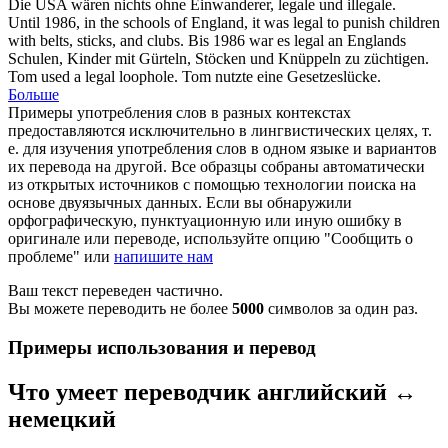
Die USA wären nichts ohne Einwanderer,
legale
und illegale.
Until 1986, in the schools of England, it was
legal
to punish children
with belts, sticks, and clubs.
Bis 1986 war es
legal
an Englands
Schulen, Kinder mit Gürteln, Stöcken und Knüppeln zu züchtigen.
Tom used a
legal
loophole.
Tom nutzte eine Gesetzeslücke.
Больше
Примеры употребления слов в разных контекстах
предоставляются исключительно в лингвистических целях, т.
е. для изучения употребления слов в одном языке и вариантов
их перевода на другой. Все образцы собраны автоматически
из открытых источников с помощью технологии поиска на
основе двуязычных данных. Если вы обнаружили
орфографическую, пунктуационную или иную ошибку в
оригинале или переводе, используйте опцию "Сообщить о
проблеме" или
напишите нам
Ваш текст переведен частично.
Вы можете переводить не более
5000
символов за один раз.
Примеры использования и перевод
Что умеет переводчик английский ↔
немецкий