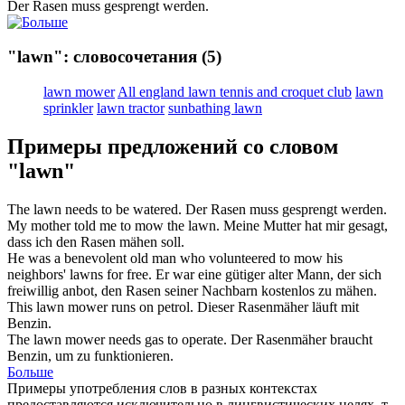
Der
Rasen
muss gesprengt werden.
"lawn": словосочетания
(5)
lawn mower
All england lawn tennis and croquet club
lawn
sprinkler
lawn tractor
sunbathing lawn
Примеры предложений со словом
"lawn"
The
lawn
needs to be watered.
Der
Rasen
muss gesprengt werden.
My mother told me to mow the
lawn
.
Meine Mutter hat mir gesagt,
dass ich den
Rasen
mähen soll.
He was a benevolent old man who volunteered to mow his
neighbors'
lawns
for free.
Er war eine gütiger alter Mann, der sich
freiwillig anbot, den
Rasen
seiner Nachbarn kostenlos zu mähen.
This
lawn mower
runs on petrol.
Dieser
Rasenmäher
läuft mit
Benzin.
The
lawn mower
needs gas to operate.
Der
Rasenmäher
braucht
Benzin, um zu funktionieren.
Больше
Примеры употребления слов в разных контекстах
предоставляются исключительно в лингвистических целях, т.