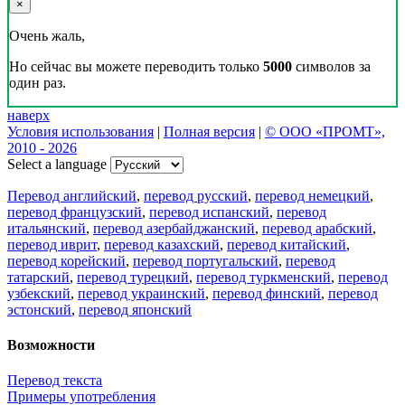
×
Очень жаль,
Но сейчас вы можете переводить только
5000
символов за
один раз.
наверх
Условия использования
|
Полная версия
|
© ООО «ПРОМТ»,
2010 - 2026
Select a language
Перевод английский
,
перевод русский
,
перевод немецкий
,
перевод французский
,
перевод испанский
,
перевод
итальянский
,
перевод азербайджанский
,
перевод арабский
,
перевод иврит
,
перевод казахский
,
перевод китайский
,
перевод корейский
,
перевод португальский
,
перевод
татарский
,
перевод турецкий
,
перевод туркменский
,
перевод
узбекский
,
перевод украинский
,
перевод финский
,
перевод
эстонский
,
перевод японский
Возможности
Перевод текста
Примеры употребления