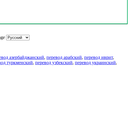
age
евод азербайджанский
,
перевод арабский
,
перевод иврит
,
вод туркменский
,
перевод узбекский
,
перевод украинский
,