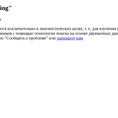
ing"
m.
ся исключительно в лингвистических целях, т. е. для изучения 
очников с помощью технологии поиска на основе двуязычных д
ию "Сообщить о проблеме" или
напишите нам