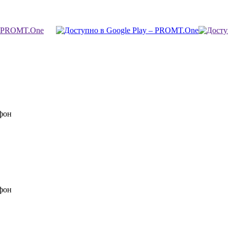
фон
фон