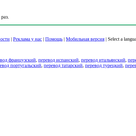
раз.
ости
|
Реклама у нас
|
Помощь
|
Мобильная версия
|
Select a langu
евод французский
,
перевод испанский
,
перевод итальянский
,
пер
евод португальский
,
перевод татарский
,
перевод турецкий
,
пере