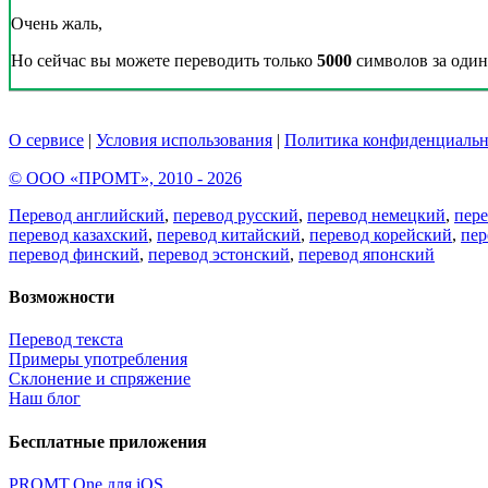
Очень жаль,
Но сейчас вы можете переводить только
5000
символов за один 
О сервисе
|
Условия использования
|
Политика конфиденциальн
© ООО «ПРОМТ», 2010 - 2026
Перевод английский
,
перевод русский
,
перевод немецкий
,
пер
перевод казахский
,
перевод китайский
,
перевод корейский
,
пер
перевод финский
,
перевод эстонский
,
перевод японский
Возможности
Перевод текста
Примеры употребления
Склонение и спряжение
Наш блог
Бесплатные приложения
PROMT.One для iOS