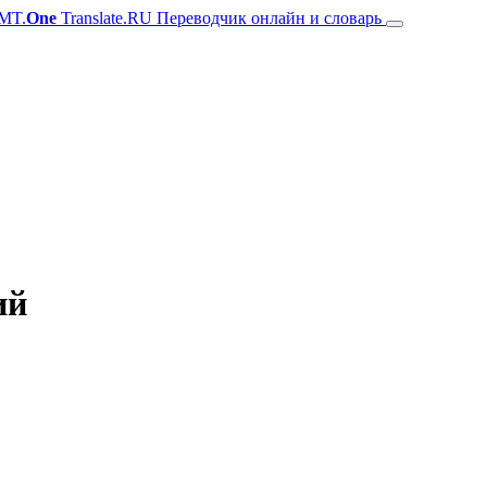
MT.
One
Translate.RU Переводчик онлайн и словарь
ий