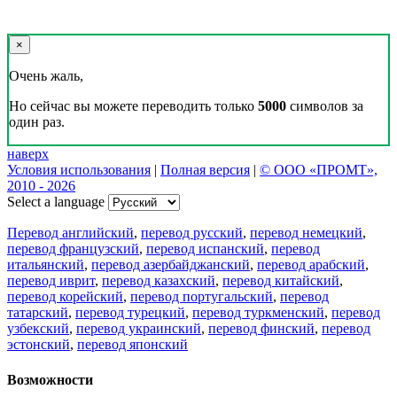
×
Очень жаль,
Но сейчас вы можете переводить только
5000
символов за
один раз.
наверх
Условия использования
|
Полная версия
|
© ООО «ПРОМТ»,
2010 - 2026
Select a language
Перевод английский
,
перевод русский
,
перевод немецкий
,
перевод французский
,
перевод испанский
,
перевод
итальянский
,
перевод азербайджанский
,
перевод арабский
,
перевод иврит
,
перевод казахский
,
перевод китайский
,
перевод корейский
,
перевод португальский
,
перевод
татарский
,
перевод турецкий
,
перевод туркменский
,
перевод
узбекский
,
перевод украинский
,
перевод финский
,
перевод
эстонский
,
перевод японский
Возможности