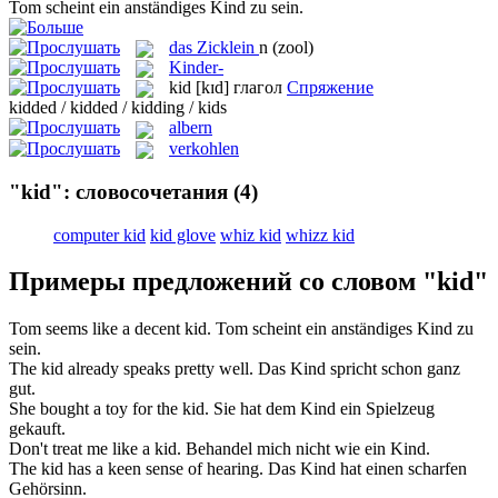
Tom scheint ein anständiges
Kind
zu sein.
das
Zicklein
n
(zool)
Kinder-
kid
[kɪd]
глагол
Спряжение
kidded / kidded / kidding / kids
albern
verkohlen
"kid": словосочетания
(4)
computer kid
kid glove
whiz kid
whizz kid
Примеры предложений со словом "kid"
Tom seems like a decent
kid
.
Tom scheint ein anständiges
Kind
zu
sein.
The
kid
already speaks pretty well.
Das
Kind
spricht schon ganz
gut.
She bought a toy for the
kid
.
Sie hat dem
Kind
ein Spielzeug
gekauft.
Don't treat me like a
kid
.
Behandel mich nicht wie ein
Kind
.
The
kid
has a keen sense of hearing.
Das
Kind
hat einen scharfen
Gehörsinn.