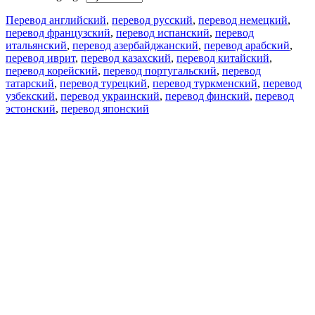
Перевод английский
,
перевод русский
,
перевод немецкий
,
перевод французский
,
перевод испанский
,
перевод
итальянский
,
перевод азербайджанский
,
перевод арабский
,
перевод иврит
,
перевод казахский
,
перевод китайский
,
перевод корейский
,
перевод португальский
,
перевод
татарский
,
перевод турецкий
,
перевод туркменский
,
перевод
узбекский
,
перевод украинский
,
перевод финский
,
перевод
эстонский
,
перевод японский
Возможности
Перевод текста
Примеры употребления
Склонение и спряжение
Наш блог
Бесплатные приложения
PROMT.One для iOS
PROMT.One для Android
Предложения