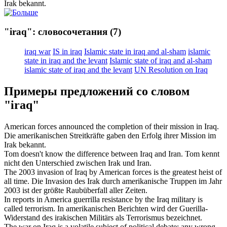
Irak
bekannt.
"iraq": словосочетания
(7)
iraq war
IS in iraq
Islamic state in iraq and al-sham
islamic
state in iraq and the levant
Islamic state of iraq and al-sham
islamic state of iraq and the levant
UN Resolution on Iraq
Примеры предложений со словом
"iraq"
American forces announced the completion of their mission in
Iraq
.
Die amerikanischen Streitkräfte gaben den Erfolg ihrer Mission im
Irak
bekannt.
Tom doesn't know the difference between
Iraq
and Iran.
Tom kennt
nicht den Unterschied zwischen
Irak
und Iran.
The 2003 invasion of
Iraq
by American forces is the greatest heist of
all time.
Die Invasion des
Irak
durch amerikanische Truppen im Jahr
2003 ist der größte Raubüberfall aller Zeiten.
In reports in America guerrilla resistance by the
Iraq
military is
called terrorism.
In amerikanischen Berichten wird der Guerilla-
Widerstand des irakischen Militärs als Terrorismus bezeichnet.
The war on
Iraq
is a volatile subject of political debate; any wrong