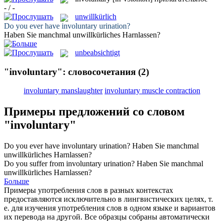
- / -
unwillkürlich
Do you ever have
involuntary
urination?
Haben Sie manchmal
unwillkürliches
Harnlassen?
unbeabsichtigt
"involuntary": словосочетания
(2)
involuntary manslaughter
involuntary muscle contraction
Примеры предложений со словом
"involuntary"
Do you ever have
involuntary
urination?
Haben Sie manchmal
unwillkürliches
Harnlassen?
Do you suffer from
involuntary
urination?
Haben Sie manchmal
unwillkürliches
Harnlassen?
Больше
Примеры употребления слов в разных контекстах
предоставляются исключительно в лингвистических целях, т.
е. для изучения употребления слов в одном языке и вариантов
их перевода на другой. Все образцы собраны автоматически