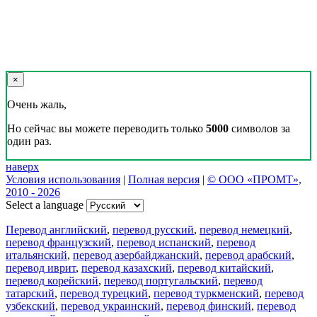
×
Очень жаль,
Но сейчас вы можете переводить только
5000
символов за
один раз.
наверх
Условия использования
|
Полная версия
|
© ООО «ПРОМТ»,
2010 - 2026
Select a language
Перевод английский
,
перевод русский
,
перевод немецкий
,
перевод французский
,
перевод испанский
,
перевод
итальянский
,
перевод азербайджанский
,
перевод арабский
,
перевод иврит
,
перевод казахский
,
перевод китайский
,
перевод корейский
,
перевод португальский
,
перевод
татарский
,
перевод турецкий
,
перевод туркменский
,
перевод
узбекский
,
перевод украинский
,
перевод финский
,
перевод