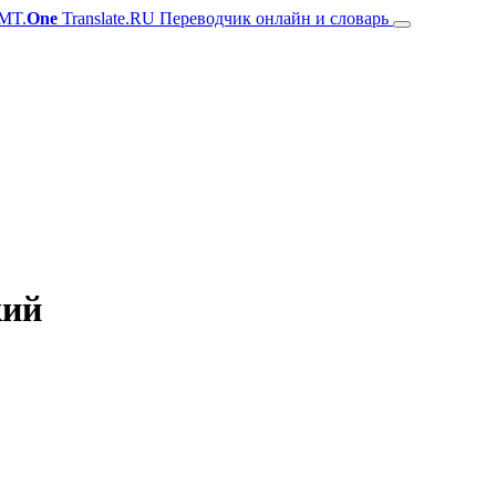
MT.
One
Translate.RU Переводчик онлайн и словарь
кий