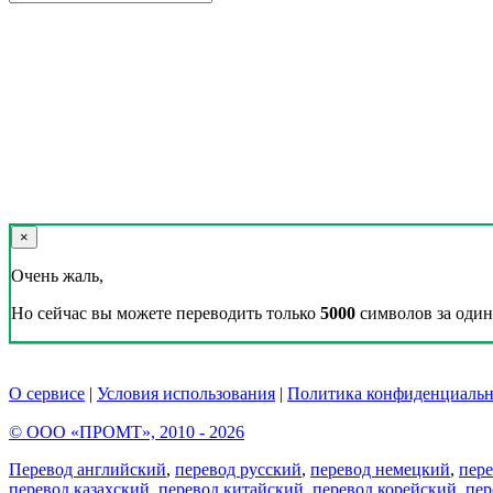
×
Очень жаль,
Но сейчас вы можете переводить только
5000
символов за один 
О сервисе
|
Условия использования
|
Политика конфиденциальн
© ООО «ПРОМТ», 2010 - 2026
Перевод английский
,
перевод русский
,
перевод немецкий
,
пер
перевод казахский
,
перевод китайский
,
перевод корейский
,
пер