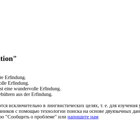
tion"
are
Erfindung
.
olle
Erfindung
.
st eine wundervolle
Erfindung
.
gebühren aus der
Erfindung
.
ся исключительно в лингвистических целях, т. е. для изучения 
очников с помощью технологии поиска на основе двуязычных д
ию "Сообщить о проблеме" или
напишите нам