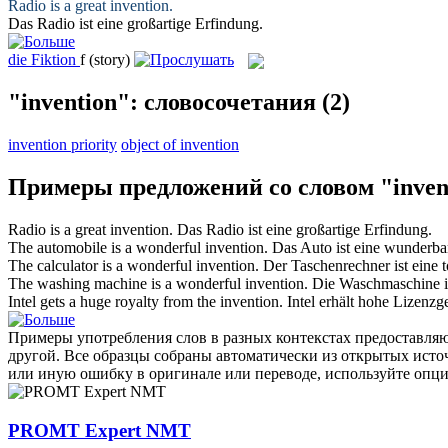
Radio is a great
invention
.
Das Radio ist eine großartige
Erfindung
.
die
Fiktion
f
(story)
"invention": словосочетания
(2)
invention priority
object of invention
Примеры предложений со словом "inven
Radio is a great
invention
.
Das Radio ist eine großartige
Erfindung
.
The automobile is a wonderful
invention
.
Das Auto ist eine wunderb
The calculator is a wonderful
invention
.
Der Taschenrechner ist eine t
The washing machine is a wonderful
invention
.
Die Waschmaschine i
Intel gets a huge royalty from the
invention
.
Intel erhält hohe Lizenz
Примеры употребления слов в разных контекстах предоставляют
другой. Все образцы собраны автоматически из открытых ист
или иную ошибку в оригинале или переводе, используйте опц
PROMT Expert NMT