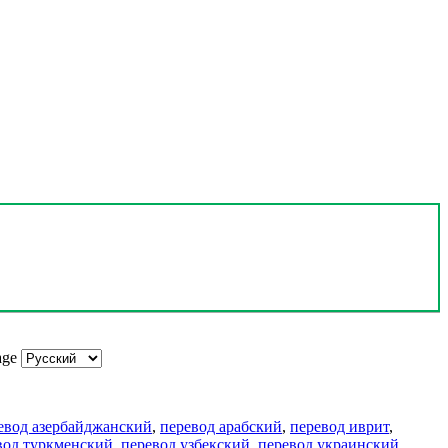
age
евод азербайджанский
,
перевод арабский
,
перевод иврит
,
вод туркменский
,
перевод узбекский
,
перевод украинский
,