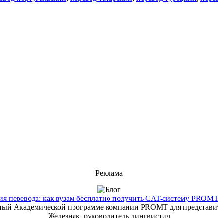
Реклама
 перевода: как вузам бесплатно получить CAT-систему PROMT T
енный Академической программе компании PROMT для представит
Железняк, руководитель лингвистич