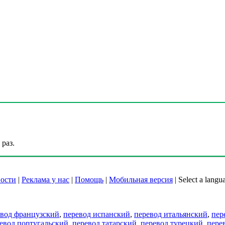
раз.
ости
|
Реклама у нас
|
Помощь
|
Мобильная версия
|
Select a langu
евод французский
,
перевод испанский
,
перевод итальянский
,
пер
евод португальский
,
перевод татарский
,
перевод турецкий
,
пере