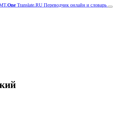
MT.
One
Translate.RU Переводчик онлайн и словарь
цкий