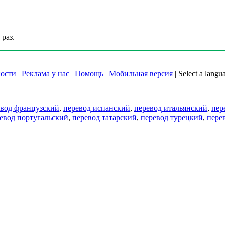
раз.
ости
|
Реклама у нас
|
Помощь
|
Мобильная версия
|
Select a langu
евод французский
,
перевод испанский
,
перевод итальянский
,
пер
евод португальский
,
перевод татарский
,
перевод турецкий
,
пере