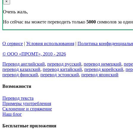
×
Очень жаль,
Но сейчас вы можете переводить только
5000
символов за один 
О сервисе
|
Условия использования
|
Политика конфиденциальн
© ООО «ПРОМТ», 2010 - 2026
Перевод английский
,
перевод русский
,
перевод немецкий
,
пер
перевод казахский
,
перевод китайский
,
перевод корейский
,
пер
перевод финский
,
перевод эстонский
,
перевод японский
Возможности
Перевод текста
Примеры употребления
Склонение и спряжение
Наш блог
Бесплатные приложения