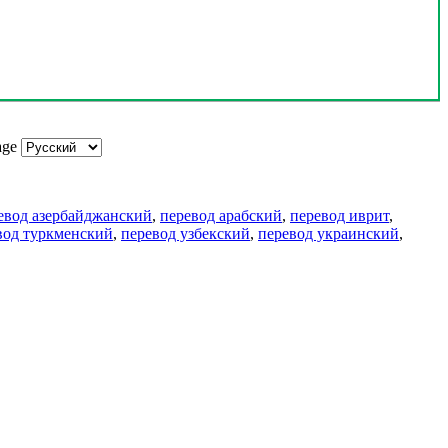
age
евод азербайджанский
,
перевод арабский
,
перевод иврит
,
вод туркменский
,
перевод узбекский
,
перевод украинский
,