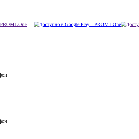
фон
фон