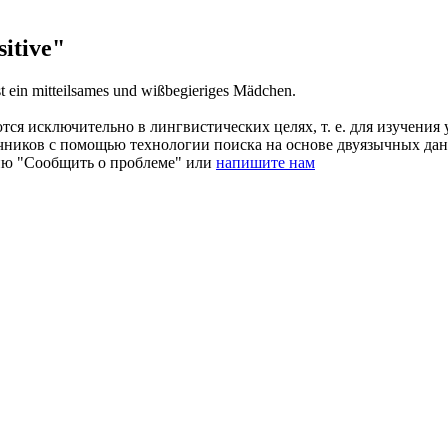
itive"
st ein mitteilsames und wißbegieriges Mädchen.
ся исключительно в лингвистических целях, т. е. для изучения 
очников с помощью технологии поиска на основе двуязычных д
ию "Сообщить о проблеме" или
напишите нам