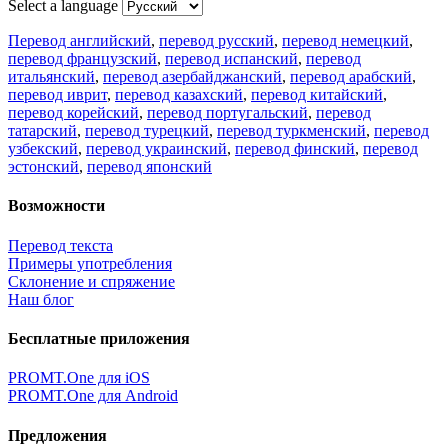
Select a language
Перевод английский
,
перевод русский
,
перевод немецкий
,
перевод французский
,
перевод испанский
,
перевод
итальянский
,
перевод азербайджанский
,
перевод арабский
,
перевод иврит
,
перевод казахский
,
перевод китайский
,
перевод корейский
,
перевод португальский
,
перевод
татарский
,
перевод турецкий
,
перевод туркменский
,
перевод
узбекский
,
перевод украинский
,
перевод финский
,
перевод
эстонский
,
перевод японский
Возможности
Перевод текста
Примеры употребления
Склонение и спряжение
Наш блог
Бесплатные приложения
PROMT.One для iOS
PROMT.One для Android
Предложения