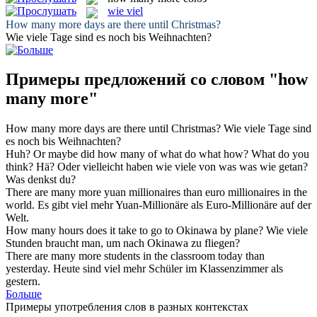
wie viel
How many more
days are there until Christmas?
Wie viele
Tage sind es noch bis Weihnachten?
Примеры предложений со словом "how
many more"
How many more
days are there until Christmas?
Wie viele
Tage sind
es noch bis Weihnachten?
Huh? Or maybe did
how many
of what do what how? What do you
think?
Hä? Oder vielleicht haben wie
viele
von was was wie getan?
Was denkst du?
There are
many more
yuan millionaires than euro millionaires in the
world.
Es gibt
viel
mehr
Yuan-Millionäre als Euro-Millionäre auf der
Welt.
How many
hours does it take to go to Okinawa by plane?
Wie
viele
Stunden braucht man, um nach Okinawa zu fliegen?
There are
many more
students in the classroom today than
yesterday.
Heute sind
viel
mehr
Schüler im Klassenzimmer als
gestern.
Больше
Примеры употребления слов в разных контекстах