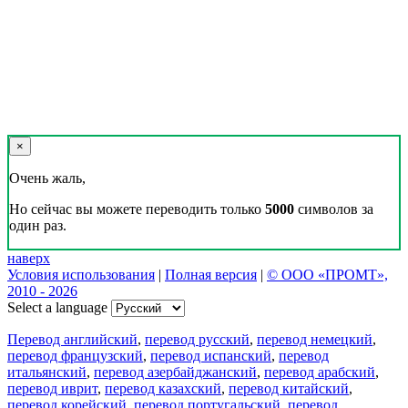
×
Очень жаль,
Но сейчас вы можете переводить только
5000
символов за
один раз.
наверх
Условия использования
|
Полная версия
|
© ООО «ПРОМТ»,
2010 - 2026
Select a language
Перевод английский
,
перевод русский
,
перевод немецкий
,
перевод французский
,
перевод испанский
,
перевод
итальянский
,
перевод азербайджанский
,
перевод арабский
,
перевод иврит
,
перевод казахский
,
перевод китайский
,
перевод корейский
,
перевод португальский
,
перевод