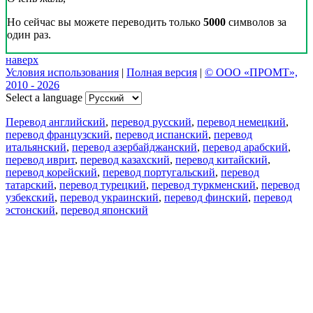
Но сейчас вы можете переводить только
5000
символов за
один раз.
наверх
Условия использования
|
Полная версия
|
© ООО «ПРОМТ»,
2010 - 2026
Select a language
Перевод английский
,
перевод русский
,
перевод немецкий
,
перевод французский
,
перевод испанский
,
перевод
итальянский
,
перевод азербайджанский
,
перевод арабский
,
перевод иврит
,
перевод казахский
,
перевод китайский
,
перевод корейский
,
перевод португальский
,
перевод
татарский
,
перевод турецкий
,
перевод туркменский
,
перевод
узбекский
,
перевод украинский
,
перевод финский
,
перевод
эстонский
,
перевод японский
Возможности
Перевод текста
Примеры употребления
Склонение и спряжение
Наш блог