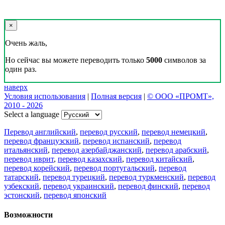
×
Очень жаль,
Но сейчас вы можете переводить только
5000
символов за
один раз.
наверх
Условия использования
|
Полная версия
|
© ООО «ПРОМТ»,
2010 - 2026
Select a language
Перевод английский
,
перевод русский
,
перевод немецкий
,
перевод французский
,
перевод испанский
,
перевод
итальянский
,
перевод азербайджанский
,
перевод арабский
,
перевод иврит
,
перевод казахский
,
перевод китайский
,
перевод корейский
,
перевод португальский
,
перевод
татарский
,
перевод турецкий
,
перевод туркменский
,
перевод
узбекский
,
перевод украинский
,
перевод финский
,
перевод
эстонский
,
перевод японский
Возможности