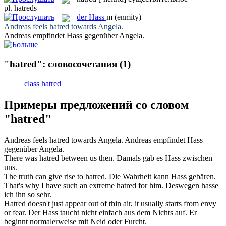
pl.
hatreds
der
Hass
m
(enmity)
Andreas feels
hatred
towards Angela.
Andreas empfindet
Hass
gegenüber Angela.
"hatred": словосочетания
(1)
class hatred
Примеры предложений со словом
"hatred"
Andreas feels
hatred
towards Angela.
Andreas empfindet
Hass
gegenüber Angela.
There was
hatred
between us then.
Damals gab es
Hass
zwischen
uns.
The truth can give rise to
hatred
.
Die Wahrheit kann
Hass
gebären.
That's why I have such an extreme
hatred
for him.
Deswegen
hasse
ich ihn so sehr.
Hatred
doesn't just appear out of thin air, it usually starts from envy
or fear.
Der
Hass
taucht nicht einfach aus dem Nichts auf. Er
beginnt normalerweise mit Neid oder Furcht.