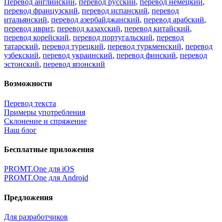
Перевод английский
,
перевод русский
,
перевод немецкий
,
перевод французский
,
перевод испанский
,
перевод
итальянский
,
перевод азербайджанский
,
перевод арабский
,
перевод иврит
,
перевод казахский
,
перевод китайский
,
перевод корейский
,
перевод португальский
,
перевод
татарский
,
перевод турецкий
,
перевод туркменский
,
перевод
узбекский
,
перевод украинский
,
перевод финский
,
перевод
эстонский
,
перевод японский
Возможности
Перевод текста
Примеры употребления
Склонение и спряжение
Наш блог
Бесплатные приложения
PROMT.One для iOS
PROMT.One для Android
Предложения
Для разработчиков