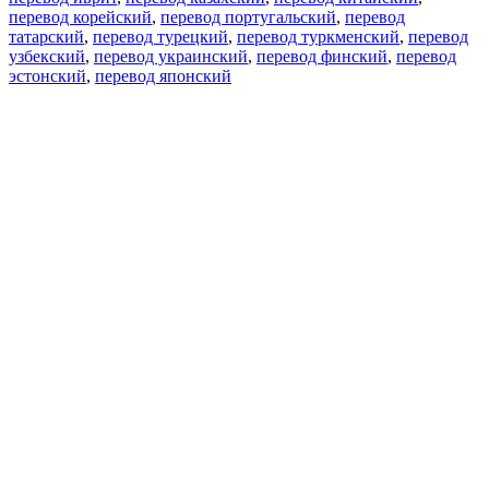
перевод корейский
,
перевод португальский
,
перевод
татарский
,
перевод турецкий
,
перевод туркменский
,
перевод
узбекский
,
перевод украинский
,
перевод финский
,
перевод
эстонский
,
перевод японский
Возможности
Перевод текста
Примеры употребления
Склонение и спряжение
Наш блог
Бесплатные приложения
PROMT.One для iOS
PROMT.One для Android
Предложения
Для разработчиков
Копировать текст