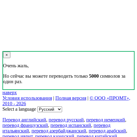
×
Очень жаль,
Но сейчас вы можете переводить только
5000
символов за
один раз.
наверх
Условия использования
|
Полная версия
|
© ООО «ПРОМТ»,
2010 - 2026
Select a language
Перевод английский
,
перевод русский
,
перевод немецкий
,
перевод французский
,
перевод испанский
,
перевод
итальянский
,
перевод азербайджанский
,
перевод арабский
,
перевод иврит
,
перевод казахский
,
перевод китайский
,