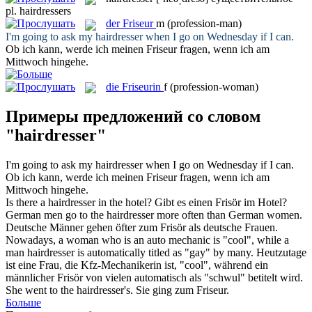
pl.
hairdressers
der
Friseur
m
(profession-man)
I'm going to ask my
hairdresser
when I go on Wednesday if I can.
Ob ich kann, werde ich meinen
Friseur
fragen, wenn ich am
Mittwoch hingehe.
die
Friseurin
f
(profession-woman)
Примеры предложений со словом
"hairdresser"
I'm going to ask my
hairdresser
when I go on Wednesday if I can.
Ob ich kann, werde ich meinen
Friseur
fragen, wenn ich am
Mittwoch hingehe.
Is there a
hairdresser
in the hotel?
Gibt es einen
Frisör
im Hotel?
German men go to the
hairdresser
more often than German women.
Deutsche Männer gehen öfter zum
Frisör
als deutsche Frauen.
Nowadays, a woman who is an auto mechanic is "cool", while a
man
hairdresser
is automatically titled as "gay" by many.
Heutzutage
ist eine Frau, die Kfz-Mechanikerin ist, "cool", während ein
männlicher
Frisör
von vielen automatisch als "schwul" betitelt wird.
She went to the
hairdresser's
.
Sie ging zum
Friseur
.
Больше