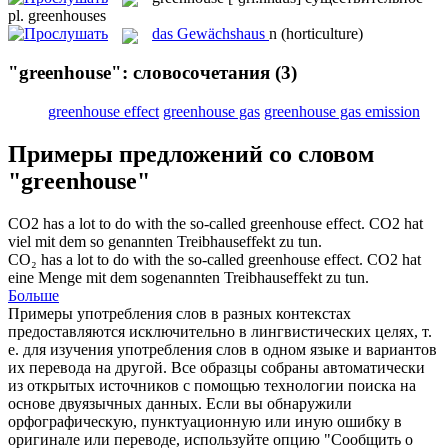
pl.
greenhouses
das
Gewächshaus
n
(horticulture)
"greenhouse": словосочетания
(3)
greenhouse effect
greenhouse gas
greenhouse gas emission
Примеры предложений со словом
"greenhouse"
CO2 has a lot to do with the so-called
greenhouse effect
.
CO2 hat
viel mit dem so genannten
Treibhauseffekt
zu tun.
CO₂ has a lot to do with the so-called
greenhouse effect
.
CO2 hat
eine Menge mit dem sogenannten
Treibhauseffekt
zu tun.
Больше
Примеры употребления слов в разных контекстах
предоставляются исключительно в лингвистических целях, т.
е. для изучения употребления слов в одном языке и вариантов
их перевода на другой. Все образцы собраны автоматически
из открытых источников с помощью технологии поиска на
основе двуязычных данных. Если вы обнаружили
орфографическую, пунктуационную или иную ошибку в
оригинале или переводе, используйте опцию "Сообщить о