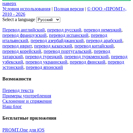
наверх
Условия использования
|
Полная версия
|
© ООО «ПРОМТ»,
2010 - 2026
Select a language
Перевод английский
,
перевод русский
,
перевод немецкий
,
перевод французский
,
перевод испанский
,
перевод
итальянский
,
перевод азербайджанский
,
перевод арабский
,
перевод иврит
,
перевод казахский
,
перевод китайский
,
перевод корейский
,
перевод португальский
,
перевод
татарский
,
перевод турецкий
,
перевод туркменский
,
перевод
узбекский
,
перевод украинский
,
перевод финский
,
перевод
эстонский
,
перевод японский
Возможности
Перевод текста
Примеры употребления
Склонение и спряжение
Наш блог
Бесплатные приложения
PROMT.One для iOS