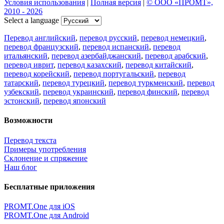
Условия использования
|
Полная версия
|
© ООО «ПРОМТ»,
2010 - 2026
Select a language
Перевод английский
,
перевод русский
,
перевод немецкий
,
перевод французский
,
перевод испанский
,
перевод
итальянский
,
перевод азербайджанский
,
перевод арабский
,
перевод иврит
,
перевод казахский
,
перевод китайский
,
перевод корейский
,
перевод португальский
,
перевод
татарский
,
перевод турецкий
,
перевод туркменский
,
перевод
узбекский
,
перевод украинский
,
перевод финский
,
перевод
эстонский
,
перевод японский
Возможности
Перевод текста
Примеры употребления
Склонение и спряжение
Наш блог
Бесплатные приложения
PROMT.One для iOS
PROMT.One для Android