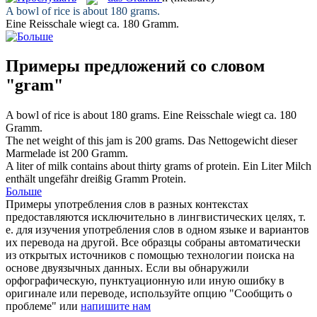
A bowl of rice is about 180
grams
.
Eine Reisschale wiegt ca. 180
Gramm
.
Примеры предложений со словом
"gram"
A bowl of rice is about 180
grams
.
Eine Reisschale wiegt ca. 180
Gramm
.
The net weight of this jam is 200
grams
.
Das Nettogewicht dieser
Marmelade ist 200
Gramm
.
A liter of milk contains about thirty
grams
of protein.
Ein Liter Milch
enthält ungefähr dreißig
Gramm
Protein.
Больше
Примеры употребления слов в разных контекстах
предоставляются исключительно в лингвистических целях, т.
е. для изучения употребления слов в одном языке и вариантов
их перевода на другой. Все образцы собраны автоматически
из открытых источников с помощью технологии поиска на
основе двуязычных данных. Если вы обнаружили
орфографическую, пунктуационную или иную ошибку в
оригинале или переводе, используйте опцию "Сообщить о
проблеме" или
напишите нам