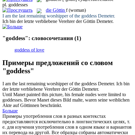
pl.
goddesses
die
Göttin
f
(woman)
I am the last remaining worshipper of the
goddess
Demeter.
Ich bin der letzte verbliebene Verehrer der
Göttin
Demeter.
"goddess": словосочетания
(1)
goddess of love
Примеры предложений со словом
"goddess"
I am the last remaining worshipper of the
goddess
Demeter.
Ich bin
der letzte verbliebene Verehrer der
Göttin
Demeter.
Until Manet painted this picture, his female nudes were limited to
goddesses
.
Bevor Manet dieses Bild malte, waren seine weiblichen
Akte auf
Göttinnen
beschränkt.
Больше
Примеры употребления слов в разных контекстах
предоставляются исключительно в лингвистических целях, т.
е. для изучения употребления слов в одном языке и вариантов
их перевода на другой. Все образцы собраны автоматически