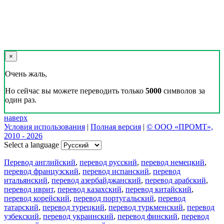
×
Очень жаль,
Но сейчас вы можете переводить только
5000
символов за
один раз.
наверх
Условия использования
|
Полная версия
|
© ООО «ПРОМТ»,
2010 - 2026
Select a language
Перевод английский
,
перевод русский
,
перевод немецкий
,
перевод французский
,
перевод испанский
,
перевод
итальянский
,
перевод азербайджанский
,
перевод арабский
,
перевод иврит
,
перевод казахский
,
перевод китайский
,
перевод корейский
,
перевод португальский
,
перевод
татарский
,
перевод турецкий
,
перевод туркменский
,
перевод
узбекский
,
перевод украинский
,
перевод финский
,
перевод