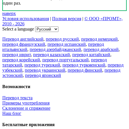
один раз.
наверх
Условия использования
|
Полная версия
|
© ООО «ПРОМТ»,
2010 - 2026
Select a language
Перевод английский
,
перевод русский
,
перевод немецкий
,
перевод французский
,
перевод испанский
,
перевод
итальянский
,
перевод азербайджанский
,
перевод арабский
,
перевод иврит
,
перевод казахский
,
перевод китайский
,
перевод корейский
,
перевод португальский
,
перевод
татарский
,
перевод турецкий
,
перевод туркменский
,
перевод
узбекский
,
перевод украинский
,
перевод финский
,
перевод
эстонский
,
перевод японский
Возможности
Перевод текста
Примеры употребления
Склонение и спряжение
Наш блог
Бесплатные приложения