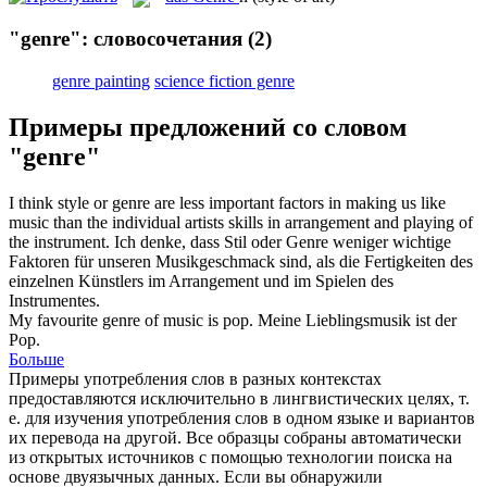
"genre": словосочетания
(2)
genre painting
science fiction genre
Примеры предложений со словом
"genre"
I think style or
genre
are less important factors in making us like
music than the individual artists skills in arrangement and playing of
the instrument.
Ich denke, dass Stil oder
Genre
weniger wichtige
Faktoren für unseren Musikgeschmack sind, als die Fertigkeiten des
einzelnen Künstlers im Arrangement und im Spielen des
Instrumentes.
My favourite
genre
of music is pop.
Meine Lieblingsmusik ist der
Pop.
Больше
Примеры употребления слов в разных контекстах
предоставляются исключительно в лингвистических целях, т.
е. для изучения употребления слов в одном языке и вариантов
их перевода на другой. Все образцы собраны автоматически
из открытых источников с помощью технологии поиска на
основе двуязычных данных. Если вы обнаружили