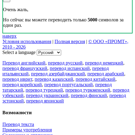
Очень жаль,
Но сейчас вы можете переводить только
5000
символов за
один раз.
наверх
Условия использования
|
Полная версия
|
© ООО «ПРОМТ»,
2010 - 2026
Select a language
Перевод английский
,
перевод русский
,
перевод немецкий
,
перевод французский
,
перевод испанский
,
перевод
итальянский
,
перевод азербайджанский
,
перевод арабский
,
перевод иврит
,
перевод казахский
,
перевод китайский
,
перевод корейский
,
перевод португальский
,
перевод
татарский
,
перевод турецкий
,
перевод туркменский
,
перевод
узбекский
,
перевод украинский
,
перевод финский
,
перевод
эстонский
,
перевод японский
Возможности
Перевод текста
Примеры употребления