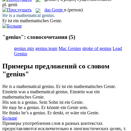
pl.
genii
das
Genie
n
(person)
He is a mathematical
genius
.
Er ist ein mathematisches
Genie
.
"genius": словосочетания
(5)
genius mix
genius team
Mac Genius
stroke of genius
Lead
Genius
Примеры предложений со словом
"genius"
He is a mathematical
genius
.
Er ist ein mathematisches
Genie
.
Einstein was a mathematical
genius
.
Einstein war ein
mathematisches
Genie
.
His son is a
genius
.
Sein Sohn ist ein
Genie
.
He may be a
genius
.
Er könnte ein
Genie
sein.
He thinks he’s a
genius
.
Er denkt, er wäre ein
Genie
.
Больше
Примеры употребления слов в разных контекстах
предоставляются исключительно в лингвистических целях, т.