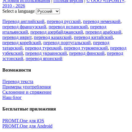
Условия использования
|
Полная версия
|
© ООО «ПРОМТ»,
2010 - 2026
Select a language
Перевод английский
,
перевод русский
,
перевод немецкий
,
перевод французский
,
перевод испанский
,
перевод
итальянский
,
перевод азербайджанский
,
перевод арабский
,
перевод иврит
,
перевод казахский
,
перевод китайский
,
перевод корейский
,
перевод португальский
,
перевод
татарский
,
перевод турецкий
,
перевод туркменский
,
перевод
узбекский
,
перевод украинский
,
перевод финский
,
перевод
эстонский
,
перевод японский
Возможности
Перевод текста
Примеры употребления
Склонение и спряжение
Наш блог
Бесплатные приложения
PROMT.One для iOS
PROMT.One для Android