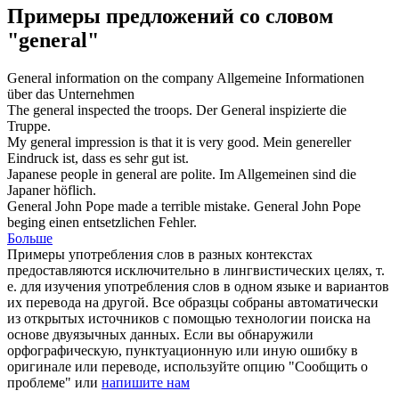
Примеры предложений со словом
"general"
General
information on the company
Allgemeine
Informationen
über das Unternehmen
The
general
inspected the troops.
Der
General
inspizierte die
Truppe.
My
general
impression is that it is very good.
Mein
genereller
Eindruck ist, dass es sehr gut ist.
Japanese people in
general
are polite.
Im
Allgemeinen
sind die
Japaner höflich.
General
John Pope made a terrible mistake.
General
John Pope
beging einen entsetzlichen Fehler.
Больше
Примеры употребления слов в разных контекстах
предоставляются исключительно в лингвистических целях, т.
е. для изучения употребления слов в одном языке и вариантов
их перевода на другой. Все образцы собраны автоматически
из открытых источников с помощью технологии поиска на
основе двуязычных данных. Если вы обнаружили
орфографическую, пунктуационную или иную ошибку в
оригинале или переводе, используйте опцию "Сообщить о
проблеме" или
напишите нам