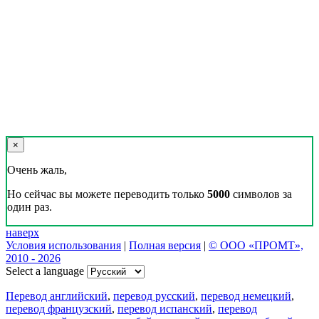
×
Очень жаль,
Но сейчас вы можете переводить только
5000
символов за
один раз.
наверх
Условия использования
|
Полная версия
|
© ООО «ПРОМТ»,
2010 - 2026
Select a language
Перевод английский
,
перевод русский
,
перевод немецкий
,
перевод французский
,
перевод испанский
,
перевод