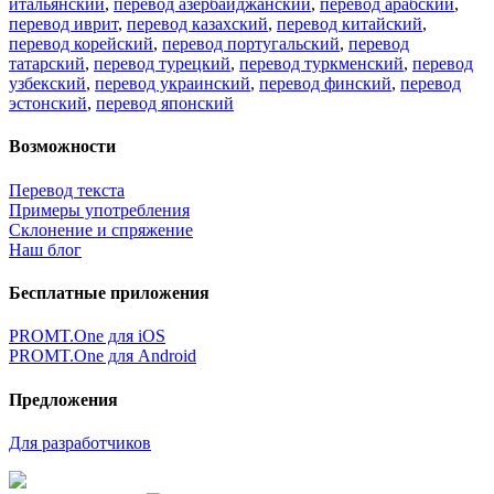
итальянский
,
перевод азербайджанский
,
перевод арабский
,
перевод иврит
,
перевод казахский
,
перевод китайский
,
перевод корейский
,
перевод португальский
,
перевод
татарский
,
перевод турецкий
,
перевод туркменский
,
перевод
узбекский
,
перевод украинский
,
перевод финский
,
перевод
эстонский
,
перевод японский
Возможности
Перевод текста
Примеры употребления
Склонение и спряжение
Наш блог
Бесплатные приложения
PROMT.One для iOS
PROMT.One для Android
Предложения
Для разработчиков