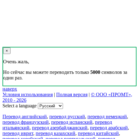
×
Очень жаль,
Но сейчас вы можете переводить только
5000
символов за
один раз.
наверх
Условия использования
|
Полная версия
|
© ООО «ПРОМТ»,
2010 - 2026
Select a language
Перевод английский
,
перевод русский
,
перевод немецкий
,
перевод французский
,
перевод испанский
,
перевод
итальянский
,
перевод азербайджанский
,
перевод арабский
,
перевод иврит
,
перевод казахский
,
перевод китайский
,
перевод корейский
,
перевод португальский
,
перевод