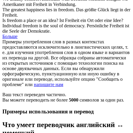
Amerikaner mit
Freiheit
in Verbindung.
The greatest happiness lies in
freedom
.
Das größte Glück liegt in der
Freiheit
.
Is
freedom
a place or an idea?
Ist
Freiheit
ein Ort oder eine Idee?
Individual
freedom
is the soul of democracy.
Persönliche
Freiheit
ist
die Seele der Demokratie.
Больше
Примеры употребления слов в разных контекстах
предоставляются исключительно в лингвистических целях, т.
е. для изучения употребления слов в одном языке и вариантов
их перевода на другой. Все образцы собраны автоматически
из открытых источников с помощью технологии поиска на
основе двуязычных данных. Если вы обнаружили
орфографическую, пунктуационную или иную ошибку в
оригинале или переводе, используйте опцию "Сообщить о
проблеме" или
напишите нам
Ваш текст переведен частично.
Вы можете переводить не более
5000
символов за один раз.
Примеры использования и перевод
Что умеет переводчик английский ↔
немецкий