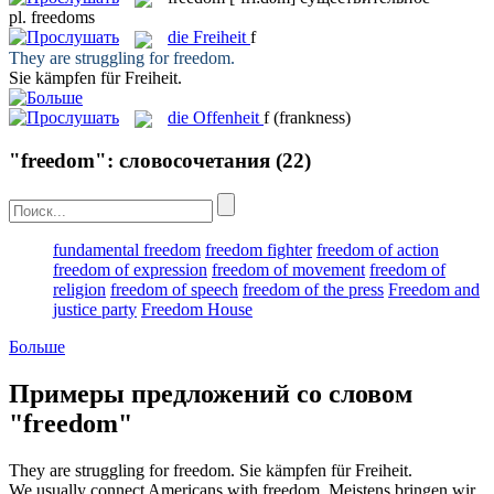
pl.
freedoms
die
Freiheit
f
They are struggling for
freedom
.
Sie kämpfen für
Freiheit
.
die
Offenheit
f
(frankness)
"freedom": словосочетания
(22)
fundamental freedom
freedom fighter
freedom of action
freedom of expression
freedom of movement
freedom of
religion
freedom of speech
freedom of the press
Freedom and
justice party
Freedom House
Больше
Примеры предложений со словом
"freedom"
They are struggling for
freedom
.
Sie kämpfen für
Freiheit
.
We usually connect Americans with
freedom
.
Meistens bringen wir