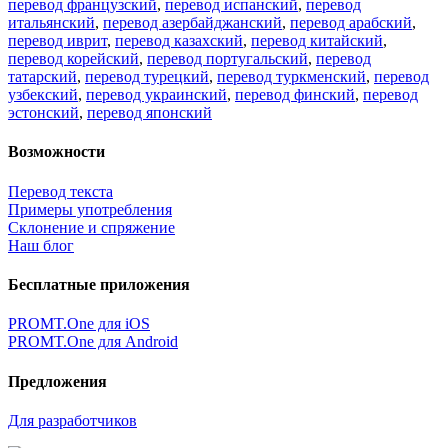
перевод французский
,
перевод испанский
,
перевод
итальянский
,
перевод азербайджанский
,
перевод арабский
,
перевод иврит
,
перевод казахский
,
перевод китайский
,
перевод корейский
,
перевод португальский
,
перевод
татарский
,
перевод турецкий
,
перевод туркменский
,
перевод
узбекский
,
перевод украинский
,
перевод финский
,
перевод
эстонский
,
перевод японский
Возможности
Перевод текста
Примеры употребления
Склонение и спряжение
Наш блог
Бесплатные приложения
PROMT.One для iOS
PROMT.One для Android
Предложения
Для разработчиков