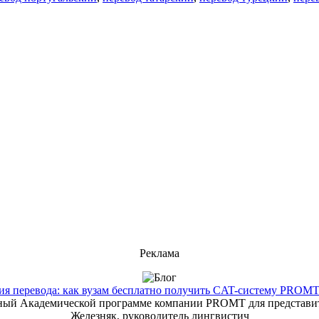
Реклама
 перевода: как вузам бесплатно получить CAT-систему PROMT T
енный Академической программе компании PROMT для представит
Железняк, руководитель лингвистич