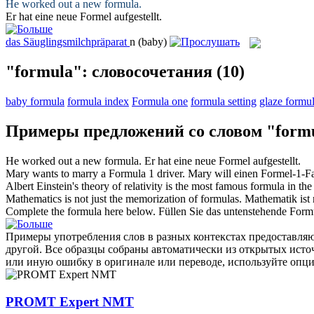
He worked out a new
formula
.
Er hat eine neue
Formel
aufgestellt.
das
Säuglingsmilchpräparat
n
(baby)
"formula": словосочетания
(10)
baby formula
formula index
Formula one
formula setting
glaze formu
Примеры предложений со словом "form
He worked out a new
formula
.
Er hat eine neue
Formel
aufgestellt.
Mary wants to marry a
Formula
1 driver.
Mary will einen
Formel
-1-Fa
Albert Einstein's theory of relativity is the most famous
formula
in the
Mathematics is not just the memorization of
formulas
.
Mathematik ist
Complete the
formula
here below.
Füllen Sie das untenstehende Formu
Примеры употребления слов в разных контекстах предоставляют
другой. Все образцы собраны автоматически из открытых ист
или иную ошибку в оригинале или переводе, используйте опц
PROMT Expert NMT