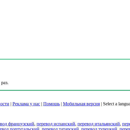
раз.
ости
|
Реклама у нас
|
Помощь
|
Мобильная версия
|
Select a langu
евод французский
,
перевод испанский
,
перевод итальянский
,
пер
евод португальский
,
перевод татарский
,
перевод турецкий
,
пере