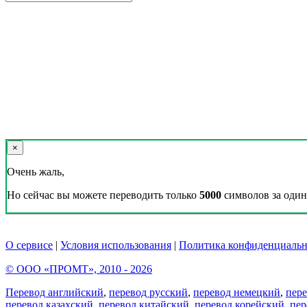
×
Очень жаль,
Но сейчас вы можете переводить только
5000
символов за один 
О сервисе
|
Условия использования
|
Политика конфиденциальн
© ООО «ПРОМТ», 2010 - 2026
Перевод английский
,
перевод русский
,
перевод немецкий
,
пер
перевод казахский
,
перевод китайский
,
перевод корейский
,
пер