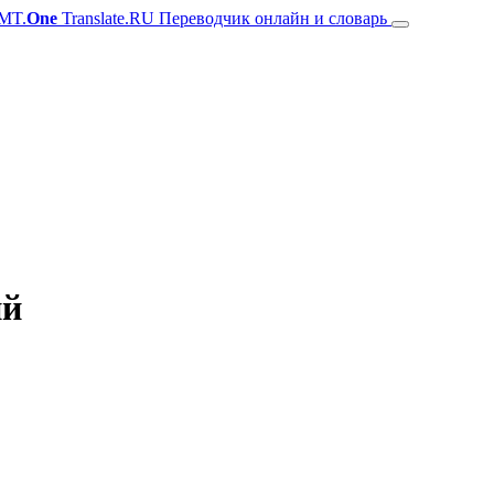
MT.
One
Translate.RU Переводчик онлайн и словарь
ий