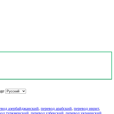
age
евод азербайджанский
,
перевод арабский
,
перевод иврит
,
вод туркменский
,
перевод узбекский
,
перевод украинский
,