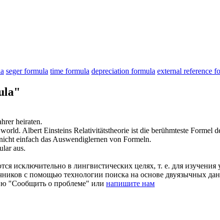
la
seger formula
time formula
depreciation formula
external reference f
ula"
hrer heiraten.
 world.
Albert Einsteins Relativitätstheorie ist die berühmteste
Formel
de
 nicht einfach das Auswendiglernen von
Formeln
.
lar aus.
ся исключительно в лингвистических целях, т. е. для изучения 
очников с помощью технологии поиска на основе двуязычных д
ию "Сообщить о проблеме" или
напишите нам