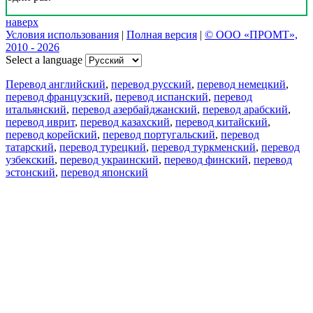
наверх
Условия использования
|
Полная версия
|
© ООО «ПРОМТ»,
2010 - 2026
Select a language
Перевод английский
,
перевод русский
,
перевод немецкий
,
перевод французский
,
перевод испанский
,
перевод
итальянский
,
перевод азербайджанский
,
перевод арабский
,
перевод иврит
,
перевод казахский
,
перевод китайский
,
перевод корейский
,
перевод португальский
,
перевод
татарский
,
перевод турецкий
,
перевод туркменский
,
перевод
узбекский
,
перевод украинский
,
перевод финский
,
перевод
эстонский
,
перевод японский
Возможности
Перевод текста
Примеры употребления
Склонение и спряжение
Наш блог
Бесплатные приложения