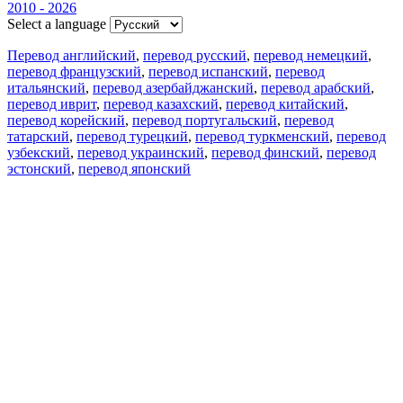
2010 - 2026
Select a language
Перевод английский
,
перевод русский
,
перевод немецкий
,
перевод французский
,
перевод испанский
,
перевод
итальянский
,
перевод азербайджанский
,
перевод арабский
,
перевод иврит
,
перевод казахский
,
перевод китайский
,
перевод корейский
,
перевод португальский
,
перевод
татарский
,
перевод турецкий
,
перевод туркменский
,
перевод
узбекский
,
перевод украинский
,
перевод финский
,
перевод
эстонский
,
перевод японский
Возможности
Перевод текста
Примеры употребления
Склонение и спряжение
Наш блог
Бесплатные приложения
PROMT.One для iOS
PROMT.One для Android