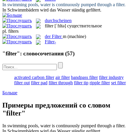
In swimming pools, water is continuously pumped through a
filter
.
In Schwimmbädern wird das Wasser ständig
gefiltert
.
durchscheinen
filter
[ˈfɪltə]
существительное
pl.
filters
der
Filter
m
(machine)
Filter-
"filter": словосочетания
(57)
activated carbon filter
air filter
bandpass filter
filter industry
filter out
filter pad
filter through
filter tip
ripple filter
set filter
Больше
Примеры предложений со словом
"filter"
In swimming pools, water is continuously pumped through a
filter
.
In Schwimmbädern wird das Wasser ständig
gefiltert
.